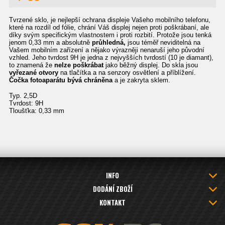
Tvrzené sklo, je nejlepší ochrana displeje Vašeho mobilního telefonu,
které na rozdíl od fólie, chrání Váš displej nejen proti poškrábaní, ale
díky svým specifickým vlastnostem i proti rozbití. Protože jsou tenká
jenom 0,33 mm a absolutně
průhledná,
jsou téměř neviditelná na
Vašem mobilním zařízení a nějako výrazněji nenaruší jeho původní
vzhled. Jeho tvrdost 9H je jedna z nejvyšších tvrdostí (10 je diamant),
to znamená že
nelze poškrábat
jako běžný displej. Do skla jsou
vyřezané otvory
na tlačítka a na senzory osvětlení a příblížení.
Čočka fotoaparátu bývá chráněna
a je zakryta sklem.
Typ. 2,5D
Tvrdost: 9H
Tloušťka: 0,33 mm
INFO
DODÁNÍ ZBOŽÍ
KONTAKT