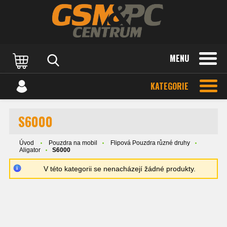
MENU
KATEGORIE
S6000
Úvod
Pouzdra na mobil
Flipová Pouzdra různé druhy
Aligator
S6000
V této kategorii se nenacházejí žádné produkty.