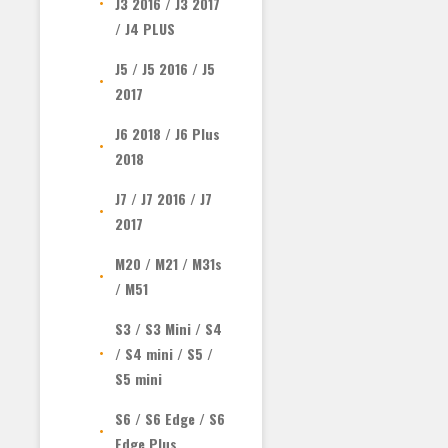
J3 2016 / J3 2017
/ J4 PLUS
J5 / J5 2016 / J5
2017
J6 2018 / J6 Plus
2018
J7 / J7 2016 / J7
2017
M20 / M21 / M31s
/ M51
S3 / S3 Mini / S4
/ S4 mini / S5 /
S5 mini
S6 / S6 Edge / S6
Edge Plus