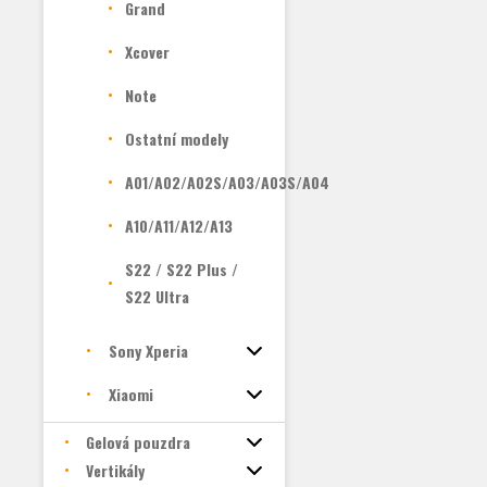
Grand
Xcover
Note
Ostatní modely
A01/A02/A02S/A03/A03S/A04
A10/A11/A12/A13
S22 / S22 Plus /
S22 Ultra
Sony Xperia
Xiaomi
Gelová pouzdra
Vertikály