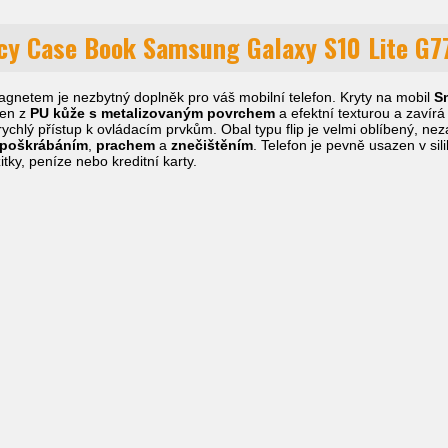
cy Case Book Samsung Galaxy S10 Lite G77
agnetem je nezbytný doplněk pro váš mobilní telefon. Kryty na mobil
S
ben z
PU kůže s metalizovaným povrchem
a efektní texturou a zavír
chlý přístup k ovládacím prvkům. Obal typu flip je velmi oblíbený, neza
poškrábáním
,
prachem
a
znečištěním
. Telefon je pevně usazen v sil
zitky, peníze nebo kreditní karty.