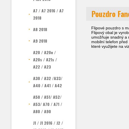
A7 / A7 2016 / A7
Pouzdro Fan
2018
Flipové pouzdro s m
A8 2018
Flipový obal je vyro
umožňuje snadný a ry
A9 2018
mobilní telefon před
které využijete na vi
A20 / A20e /
A20s / A21s /
A22 / A23
A30 / A32 /A33/
A40 / A41 / A42
A50 / A51/ A52/
A53/ A70 / A71 /
A80 / A90
J1 / J1 2016 / J2 /