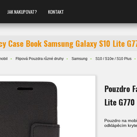
JAK NAKUPOVAT?
KONTAKT
cy Case Book Samsung Galaxy S10 Lite G77
mobil
Flipová Pouzdra různé druhy
Samsung
S10 / S10e / S10 Plus
Pouzdro F
Lite G770
Pouzdro na mobil
odklápěcím kryt