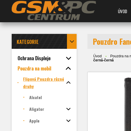
ÚVOD
Pouzdro Fan
KATEGORIE
Úvod
Pouzdra na 
Ochrana Displeje
černá-černá
Pouzdra na mobil
Flipová Pouzdra různé
druhy
Alcatel
Aligator
Apple