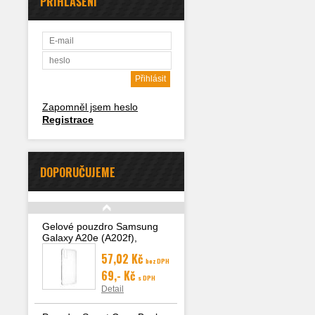
PŘIHLÁŠENÍ
Zapomněl jsem heslo
Registrace
DOPORUČUJEME
Gelové pouzdro Samsung
Galaxy A20e (A202f),
transparentní
57,02 Kč
bez DPH
69,- Kč
s DPH
Detail