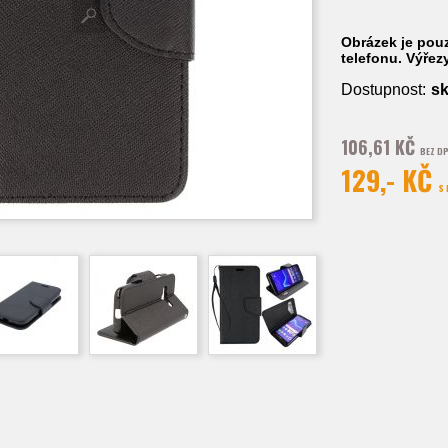
Obrázek je pouz
telefonu. Výřez
Dostupnost:
s
106,61 KČ
BEZ D
129,- KČ
S