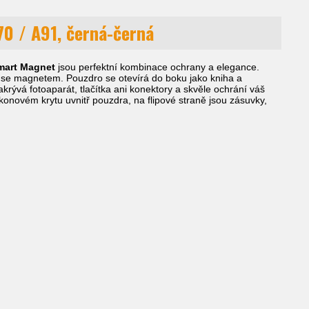
0 / A91, černá-černá
mart Magnet
jsou perfektní kombinace ochrany a elegance.
á se magnetem. Pouzdro se otevírá do boku jako kniha a
krývá fotoaparát, tlačítka ani konektory a skvěle ochrání váš
ikonovém krytu uvnitř pouzdra, na flipové straně jsou zásuvky,