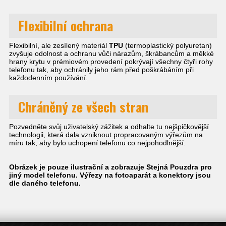
Flexibilní ochrana
Flexibilní, ale zesílený materiál
TPU
(termoplastický polyuretan)
zvyšuje odolnost a ochranu vůči nárazům, škrábancům a měkké
hrany krytu v prémiovém provedení pokrývají všechny čtyři rohy
telefonu tak, aby ochránily jeho rám před poškrábáním při
každodenním používání.
Chráněný ze všech stran
Pozvedněte svůj uživatelský zážitek a odhalte tu nejšpičkovější
technologii, která dala vzniknout propracovaným výřezům na
míru tak, aby bylo uchopení telefonu co nejpohodlnější.
Obrázek je pouze ilustrační a zobrazuje Stejná Pouzdra pro
jiný model telefonu. Výřezy na fotoaparát a konektory jsou
dle daného telefonu.