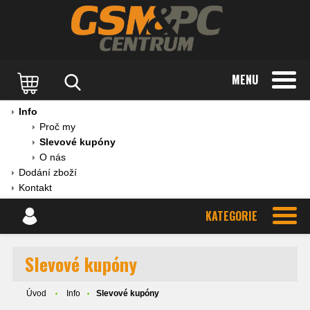
MENU
Info
Proč my
Slevové kupóny
O nás
Dodání zboží
Kontakt
KATEGORIE
Slevové kupóny
Úvod
Info
Slevové kupóny