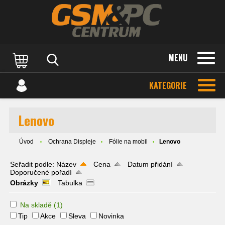
MENU
KATEGORIE
Lenovo
Úvod
Ochrana Displeje
Fólie na mobil
Lenovo
Seřadit podle:
Název
Cena
Datum přidání
Doporučené pořadí
Obrázky
Tabulka
Na skladě
(1)
Tip
Akce
Sleva
Novinka