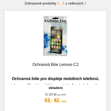
Zobrazené produkty
1 - 1
z celkových
1
Ochranná fólie Lenovo C2
Ochranná folie pro displeje mobilních telefonů.
Léty prověřená krycí fólie spolehlivě zabrání vzniku
skladem
drobných škrábanců na povrchu displeje i Vašeho
mobilního telefonu či
tabletu. Fólie má přesné výřezy
57,02 Kč
bez DPH
prosluchátka, tlačítka či selfie fotoaparáty.
69,- Kč
s DPH
Fotografie je pouze ilustrační.