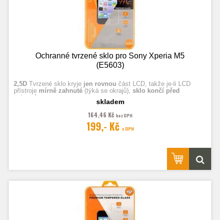
Ochranné tvrzené sklo pro Sony Xperia M5
(E5603)
2,5D
Tvrzené sklo kryje
jen rovnou
část LCD, takže je-li LCD
přístroje
mírně zahnuté
(týká se okrajů),
sklo končí před
zahnutím.
skladem
164,46 Kč
bez DPH
Fotografie jsou ilustrační.
199,- Kč
s DPH