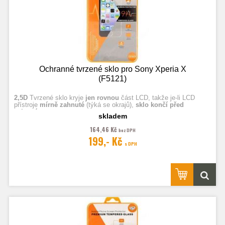
Ochranné tvrzené sklo pro Sony Xperia X
(F5121)
2,5D
Tvrzené sklo kryje
jen rovnou
část LCD, takže je-li LCD
přístroje
mírně zahnuté
(týká se okrajů),
sklo končí před
zahnutím.
skladem
164,46 Kč
bez DPH
Fotografie jsou ilustrační.
199,- Kč
s DPH