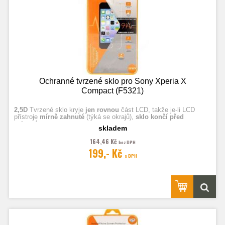
Ochranné tvrzené sklo pro Sony Xperia X
Compact (F5321)
2,5D
Tvrzené sklo kryje
jen rovnou
část LCD, takže je-li LCD
přístroje
mírně zahnuté
(týká se okrajů),
sklo končí před
zahnutím.
skladem
164,46 Kč
bez DPH
Fotografie jsou ilustrační.
199,- Kč
s DPH