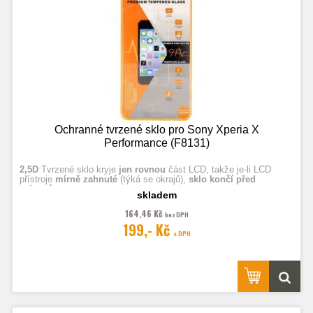
Ochranné tvrzené sklo pro Sony Xperia X
Performance (F8131)
2,5D
Tvrzené sklo kryje
jen rovnou
část LCD, takže je-li LCD
přístroje
mírně zahnuté
(týká se okrajů),
sklo končí před
zahnutím.
skladem
164,46 Kč
bez DPH
Fotografie jsou ilustrační.
199,- Kč
s DPH