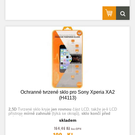
Ochranné tvrzené sklo pro Sony Xperia XA2
(H4113)
2,5D
Tvrzené sklo kryje
jen rovnou
část LCD, takže je-li LCD
přístroje
mírně zahnuté
(týká se okrajů),
sklo končí před
zahnutím.
skladem
164,46 Kč
bez DPH
Fotografie jsou ilustrační.