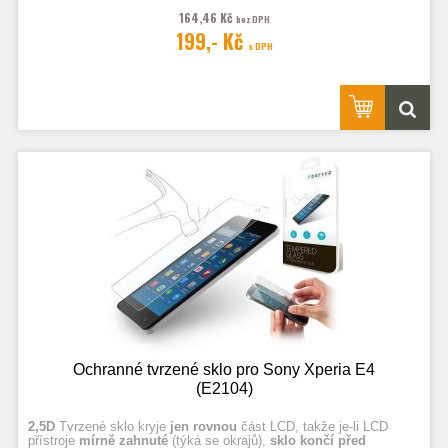
164,46 Kč
bez DPH
Fotografie jsou ilustrační.
199,- Kč
s DPH
Ochranné tvrzené sklo pro Sony Xperia E4
(E2104)
2,5D
Tvrzené sklo kryje
jen rovnou
část LCD, takže je-li LCD
přístroje
mírně zahnuté
(týká se okrajů),
sklo končí před