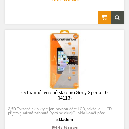
Ochranné tvrzené sklo pro Sony Xperia 10
(I4113)
2,5D
Tvrzené sklo kryje
jen rovnou
část LCD, takže je-li LCD
přístroje
mírně zahnuté
(týká se okrajů),
sklo končí před
zahnutím.
skladem
164,46 Kč
bez DPH