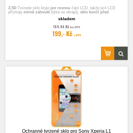
2,5D
Tvrzené sklo kryje
jen rovnou
část LCD, takže je-li LCD
přístroje
mírně zahnuté
(týká se okrajů),
sklo končí před
zahnutím.
skladem
164,46 Kč
bez DPH
Fotografie jsou ilustrační.
199,- Kč
s DPH
Ochranné tvrzené sklo pro Sony Xperia L1