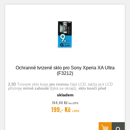
Ochranné tvrzené sklo pro Sony Xperia XA Ultra
(F3212)
2,5D
Tvrzené sklo kryje
jen rovnou
část LCD, takže je-li LCD
přístroje
mírně zahnuté
(týká se okrajů),
sklo končí před
zahnutím.
skladem
164,46 Kč
bez DPH
Fotografie jsou ilustrační.
199,- Kč
s DPH