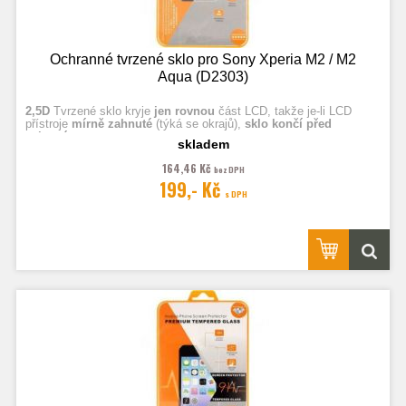
Ochranné tvrzené sklo pro Sony Xperia M2 / M2
Aqua (D2303)
2,5D
Tvrzené sklo kryje
jen rovnou
část LCD, takže je-li LCD
přístroje
mírně zahnuté
(týká se okrajů),
sklo končí před
zahnutím.
skladem
164,46 Kč
bez DPH
Fotografie jsou ilustrační.
199,- Kč
s DPH