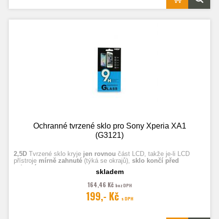
Ochranné tvrzené sklo pro Sony Xperia XA1
(G3121)
2,5D
Tvrzené sklo kryje
jen rovnou
část LCD, takže je-li LCD
přístroje
mírně zahnuté
(týká se okrajů),
sklo končí před
zahnutím.
skladem
164,46 Kč
bez DPH
Fotografie jsou ilustrační.
199,- Kč
s DPH