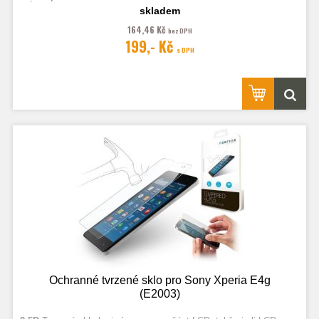
zahnutím.
skladem
164,46 Kč
bez DPH
Fotografie jsou ilustrační.
199,- Kč
s DPH
Ochranné tvrzené sklo pro Sony Xperia E4g
(E2003)