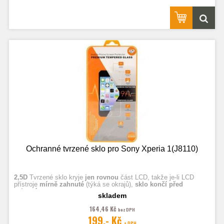
Ochranné tvrzené sklo pro Sony Xperia 1(J8110)
2,5D
Tvrzené sklo kryje
jen rovnou
část LCD, takže je-li LCD
přístroje
mírně zahnuté
(týká se okrajů),
sklo končí před
zahnutím.
skladem
164,46 Kč
bez DPH
Fotografie jsou ilustrační.
199,- Kč
s DPH