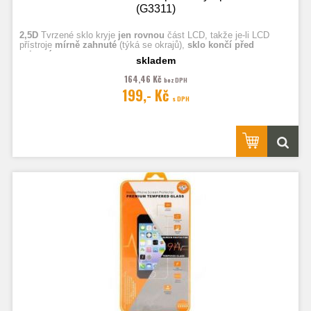
(G3311)
2,5D
Tvrzené sklo kryje
jen rovnou
část LCD, takže je-li LCD
přístroje
mírně zahnuté
(týká se okrajů),
sklo končí před
zahnutím.
skladem
164,46 Kč
bez DPH
Fotografie jsou ilustrační.
199,- Kč
s DPH