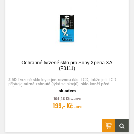
Ochranné tvrzené sklo pro Sony Xperia XA
(F3111)
2,5D
Tvrzené sklo kryje
jen rovnou
část LCD, takže je-li LCD
přístroje
mírně zahnuté
(týká se okrajů),
sklo končí před
zahnutím.
skladem
164,46 Kč
bez DPH
Fotografie jsou ilustrační.
199,- Kč
s DPH