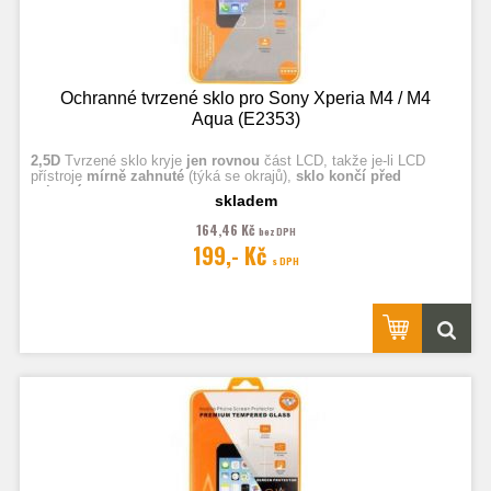
Ochranné tvrzené sklo pro Sony Xperia M4 / M4
Aqua (E2353)
2,5D
Tvrzené sklo kryje
jen rovnou
část LCD, takže je-li LCD
přístroje
mírně zahnuté
(týká se okrajů),
sklo končí před
zahnutím.
skladem
164,46 Kč
bez DPH
Fotografie jsou ilustrační.
199,- Kč
s DPH