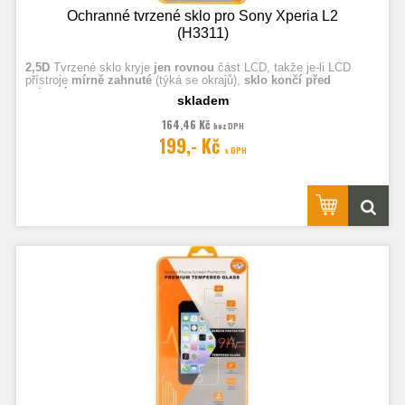
Ochranné tvrzené sklo pro Sony Xperia L2
(H3311)
2,5D
Tvrzené sklo kryje
jen rovnou
část LCD, takže je-li LCD
přístroje
mírně zahnuté
(týká se okrajů),
sklo končí před
zahnutím.
skladem
164,46 Kč
bez DPH
Fotografie jsou ilustrační.
199,- Kč
s DPH