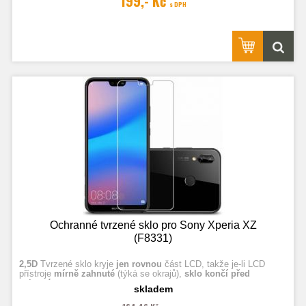
199,- Kč
s DPH
Ochranné tvrzené sklo pro Sony Xperia XZ
(F8331)
2,5D
Tvrzené sklo kryje
jen rovnou
část LCD, takže je-li LCD
přístroje
mírně zahnuté
(týká se okrajů),
sklo končí před
zahnutím.
skladem