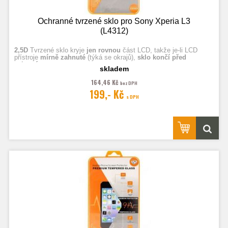
Ochranné tvrzené sklo pro Sony Xperia L3
(L4312)
2,5D
Tvrzené sklo kryje
jen rovnou
část LCD, takže je-li LCD
přístroje
mírně zahnuté
(týká se okrajů),
sklo končí před
zahnutím.
skladem
164,46 Kč
bez DPH
Fotografie jsou ilustrační.
199,- Kč
s DPH