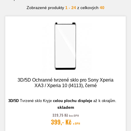
Zobrazené produkty
1 - 24
z celkových
40
3D/5D Ochranné tvrzené sklo pro Sony Xperia
XA3 / Xperia 10 (I4113), černé
3D/5D
Tvrzené sklo
Kryje
celou plochu displeje
až k okrajům.
skladem
Fotografie jsou ilustrační.
329,75 Kč
bez DPH
399,- Kč
s DPH