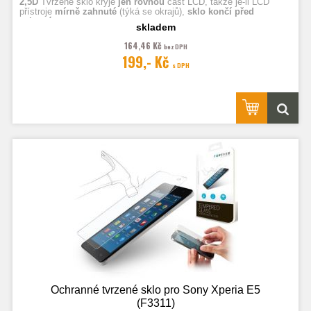
2,5D
Tvrzené sklo kryje
jen rovnou
část LCD, takže je-li LCD
přístroje
mírně zahnuté
(týká se okrajů),
sklo končí před
zahnutím.
skladem
164,46 Kč
bez DPH
Fotografie jsou ilustrační.
199,- Kč
s DPH
Ochranné tvrzené sklo pro Sony Xperia E5
(F3311)