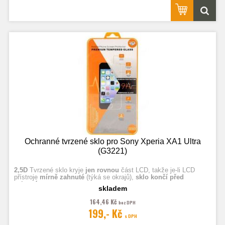
Ochranné tvrzené sklo pro Sony Xperia XA1 Ultra
(G3221)
2,5D
Tvrzené sklo kryje
jen rovnou
část LCD, takže je-li LCD
přístroje
mírně zahnuté
(týká se okrajů),
sklo končí před
zahnutím.
skladem
164,46 Kč
bez DPH
Fotografie jsou ilustrační.
199,- Kč
s DPH