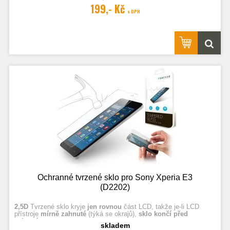
Fotografie jsou ilustrační.
199,- Kč
s DPH
Ochranné tvrzené sklo pro Sony Xperia E3
(D2202)
2,5D
Tvrzené sklo kryje
jen rovnou
část LCD, takže je-li LCD
přístroje
mírně zahnuté
(týká se okrajů),
sklo končí před
zahnutím.
skladem