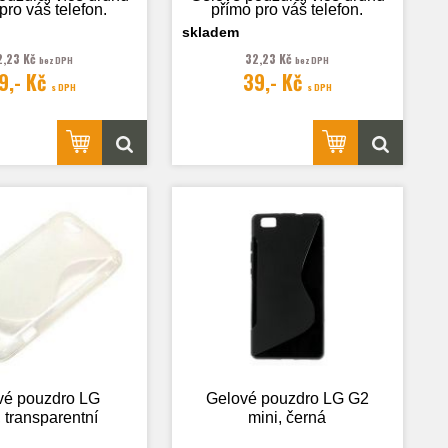
pro váš telefon.
přímo pro váš telefon.
skladem
2,23 Kč
32,23 Kč
bez DPH
bez DPH
9,- Kč
39,- Kč
rafie je pouze
Fotografie je pouze
s DPH
s DPH
ilustrační.
ilustrační.
vé pouzdro LG
Gelové pouzdro LG G2
 transparentní
mini, černá