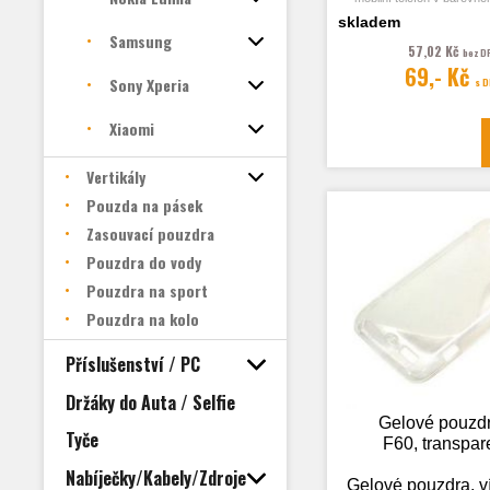
černý carbon
skladem
Samsung
57,02 Kč
bez D
69,- Kč
Sony Xperia
s 
Fotografie je pouze il
Xiaomi
Vertikály
Pouzda na pásek
Zasouvací pouzdra
Pouzdra do vody
Pouzdra na sport
Pouzdra na kolo
Příslušenství / PC
Držáky do Auta / Selfie
Gelové pouzd
Tyče
F60, transpar
Nabíječky/Kabely/Zdroje
Gelové pouzdra, v