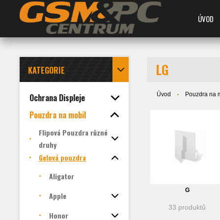
ÚVOD
LG
KATEGORIE
Úvod
Pouzdra na 
Ochrana Displeje
Pouzdra na mobil
Flipová Pouzdra různé
druhy
Gelová pouzdra
Aligator
G
Apple
33 produktů
Honor