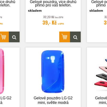
íce druhů
Gelové pouzdra, více druhů
Gelové p
elefon.
přímo pro váš telefon.
přímo 
skladem
skladem
32,23 Kč
3
PH
bez DPH
39,- Kč
3
 pouze
Fotografie je pouze
Fotog
DPH
s DPH
.
ilustrační.
 LG G2
Gelové pouzdro LG G2
Gelové
vá
mini, světle modrá
mini