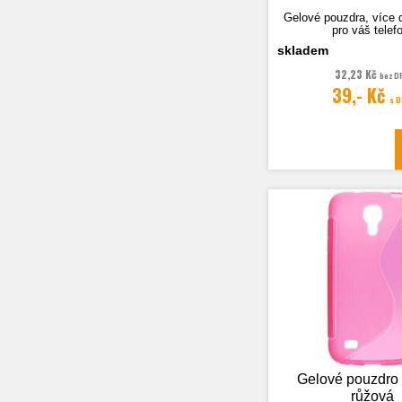
Gelové pouzdra, více 
pro váš telef
skladem
32,23 Kč
bez D
39,- Kč
Fotografie je pouze i
s 
Gelové pouzdro
růžová