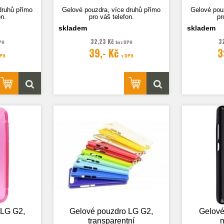
druhů přímo
Gelové pouzdra, více druhů přímo
Gelové pou
on.
pro váš telefon.
pr
skladem
skladem
32,23 Kč
3
PH
bez DPH
39,- Kč
3
lustrační.
Fotografie je pouze ilustrační.
Fotografie
DPH
s DPH
 LG G2,
Gelové pouzdro LG G2,
Gelové
transparentní
m