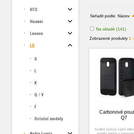
HTC
Seřadit podle:
Název
Huawei
Na skladě
(141)
Lenovo
Zobrazené produkty
1 
LG
G
L
K
Q / V
F
Carbonové pouz
Ostatní modely
Q7
Kvalitní stylový zadní silik
Nokia Lumia
mobilní telefon v barevn