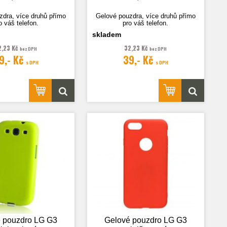
zdra, více druhů přímo
Gelové pouzdra, více druhů přímo
o váš telefon.
pro váš telefon.
skladem
2,23 Kč
32,23 Kč
bez DPH
bez DPH
9,- Kč
39,- Kč
 je pouze ilustrační.
Fotografie je pouze ilustrační.
s DPH
s DPH
 pouzdro LG G3
Gelové pouzdro LG G3