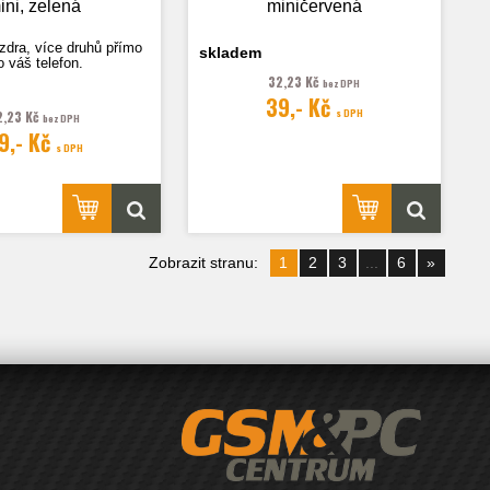
ini, zelená
miničervená
zdra, více druhů přímo
skladem
o váš telefon.
32,23 Kč
bez DPH
39,- Kč
s DPH
2,23 Kč
bez DPH
9,- Kč
 je pouze ilustrační.
s DPH
Zobrazit stranu:
1
2
3
...
6
»