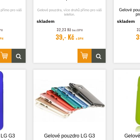
Gelové pou
 přímo pro váš
Gelové pouzdra, více druhů přímo pro váš
pr
telefon.
skladem
skladem
32,23 Kč
3
PH
bez DPH
39,- Kč
3
Fotografie
DPH
s DPH
ustrační.
Fotografie je pouze ilustrační.
 LG G3
Gelové pouzdro LG G3
Gelové