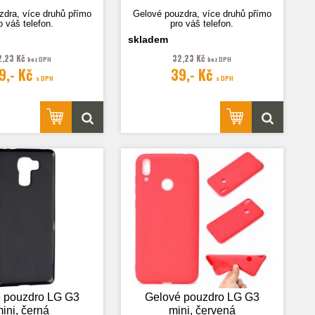
zdra, více druhů přímo
Gelové pouzdra, více druhů přímo
o váš telefon.
pro váš telefon.
skladem
2,23 Kč
32,23 Kč
bez DPH
bez DPH
9,- Kč
39,- Kč
 je pouze ilustrační.
Fotografie je pouze ilustrační.
s DPH
s DPH
 pouzdro LG G3
Gelové pouzdro LG G3
ini, černá
mini, červená