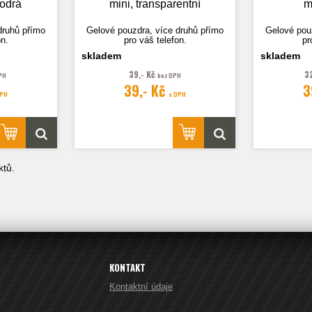
modrá
mini, transparentní
m
druhů přímo
Gelové pouzdra, více druhů přímo
Gelové pou
on.
pro váš telefon.
pr
skladem
skladem
39,- Kč
3
PH
bez DPH
39,- Kč
3
lustrační.
Fotografie je pouze ilustrační.
Fotografie
DPH
s DPH
tů.
KONTAKT
Kontaktní údaje