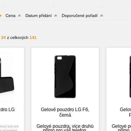
Cena
Datum přidání
Doporučené pořadí
- 24
z celkových
141
dro LG
Gelové pouzdro LG F6,
Gelo
černá
Gelové pouzdra, více druhů
Gelové p
onový kryt pro
přímo pro váš telefon.
přímo 
ém provedení