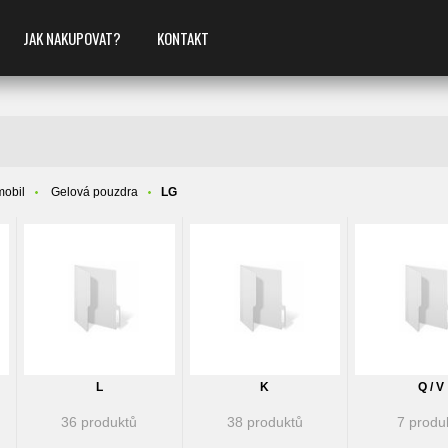
JAK NAKUPOVAT?
KONTAKT
mobil
Gelová pouzdra
LG
L
K
Q / V
36 produktů
38 produktů
7 produ