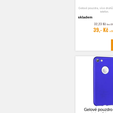
Gelové pouzdra, více druhů
telefon.
skladem
32,23 Kč
bez D
39,- Kč
s 
Fotografie je pouze il
Gelové pouzdro