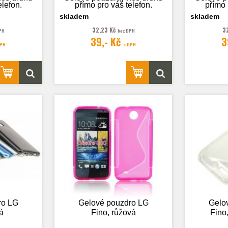
elefon.
přímo pro váš telefon.
přímo 
skladem
skladem
32,23 Kč
3
PH
bez DPH
39,- Kč
3
 pouze
Fotografie je pouze
Fotog
DPH
s DPH
.
ilustrační.
ro LG
Gelové pouzdro LG
Gelo
á
Fino, růžová
Fino,