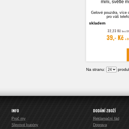
mini, světle 
Gelové pouzdra, více 
pro váš telef
skladem
32,23 Kč
bez D
39,- Kč
Fotografie je pouze i
s 
Na stranu:
produk
INFO
DODÁNÍ ZBOŽÍ
Proč my
Reklamační řád
Slevové kupóny
Doprava