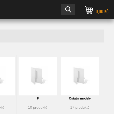
0,00 KČ
F
Ostatní modely
ktů
10 produktů
17 produktů