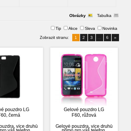
Obrázky
Tabulka
Tip
Akce
Sleva
Novinka
Zobrazit stranu:
1
2
3
...
6
»
vé pouzdro LG
Gelové pouzdro LG
F60, černá
F60, růžová
ouzdra, více druhů
Gelové pouzdra, více druhů
pro váš telefon.
přímo pro váš telefon.