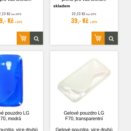
skladem
2,23 Kč
32,23 Kč
bez DPH
bez DPH
9,- Kč
39,- Kč
rafie je pouze
Fotografie je pouze
s DPH
s DPH
ilustrační.
ilustrační.
vé pouzdro LG
Gelové pouzdro LG
70, modrá
F70, transparentní
ouzdra, více druhů
Gelové pouzdra, více druhů