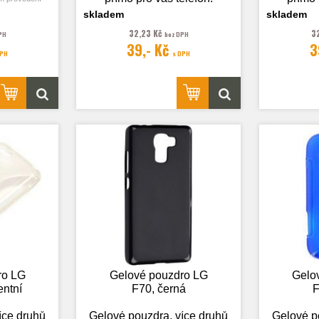
.
skladem
skladem
32,23 Kč
3
PH
bez DPH
39,- Kč
3
Fotografie je pouze
Fotog
DPH
s DPH
ilustrační.
ustrační.
ro LG
Gelové pouzdro LG
Gelo
entní
F70, černá
F
íce druhů
Gelové pouzdra, více druhů
Gelové p