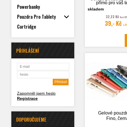
přímo pro váš t
Powerbanky
skladem
Pouzdra Pro Tablety
32,23 Kč
bez D
39,- Kč
Fotografie je
s 
Cartridge
ilustrační
PŘIHLÁŠENÍ
Zapomněl jsem heslo
Registrace
Gelové pouzd
Fino, čern
DOPORUČUJEME