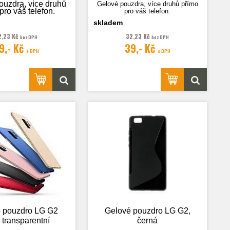
ouzdra, více druhů
Gelové pouzdra, více druhů přímo
pro váš telefon.
pro váš telefon.
skladem
2,23 Kč
32,23 Kč
bez DPH
bez DPH
9,- Kč
39,- Kč
rafie je pouze
Fotografie je pouze ilustrační.
s DPH
s DPH
ilustrační.
 pouzdro LG G2
Gelové pouzdro LG G2,
, transparentní
černá