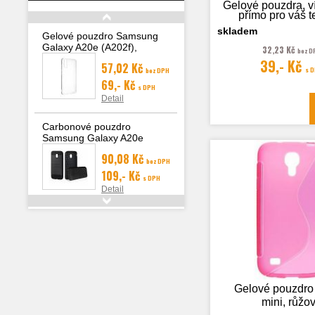
Gelové pouzdra, v
přímo pro váš t
skladem
Gelové pouzdro Samsung
Galaxy A20e (A202f),
32,23 Kč
bez D
transparentní
39,- Kč
Fotografie je
57,02 Kč
s 
bez DPH
ilustrační
69,- Kč
s DPH
Detail
Carbonové pouzdro
Samsung Galaxy A20e
(A202F)
90,08 Kč
bez DPH
109,- Kč
s DPH
Detail
Pouzdro Smart Case Book
Samsung Galaxy A20e
(A202), zlatá
189,26 Kč
bez
229,- Kč
DPH
s
DPH
Gelové pouzdro
Detail
mini, růžo