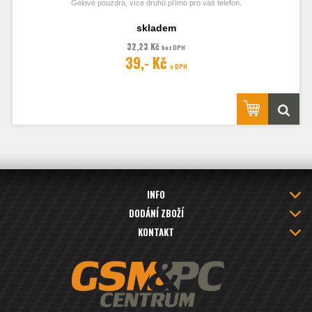
Gelové pouzdra, více druhů přímo pro váš telefon.
skladem
32,23 Kč
bez DPH
Fotografie je pouze ilustrační.
39,- Kč
s DPH
INFO
DODÁNÍ ZBOŽÍ
KONTAKT