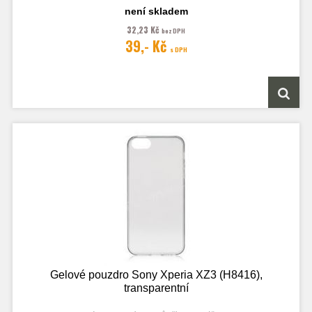
není skladem
32,23 Kč
bez DPH
Fotografie je pouze ilustrační.
39,- Kč
s DPH
Gelové pouzdro Sony Xperia XZ3 (H8416),
transparentní