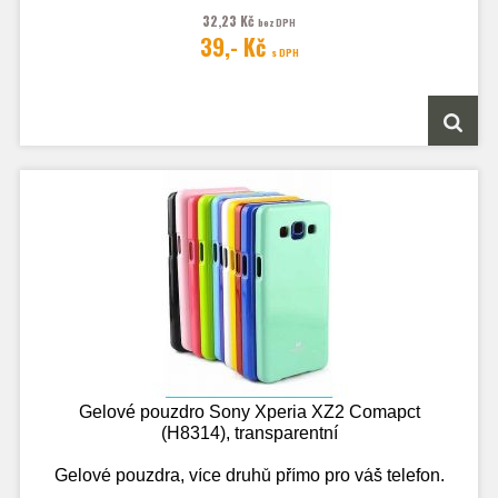
32,23 Kč
bez DPH
Fotografie je pouze ilustrační.
39,- Kč
s DPH
Gelové pouzdro Sony Xperia XZ2 Comapct
(H8314), transparentní
Gelové pouzdra, více druhů přímo pro váš telefon.