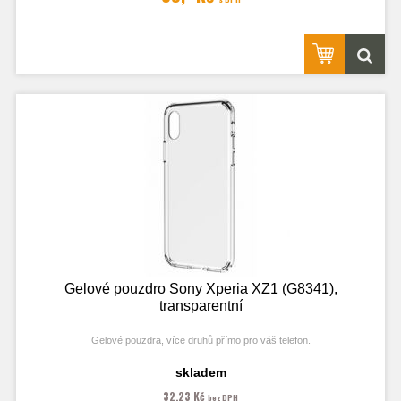
Gelové pouzdro Sony Xperia XZ1 (G8341),
transparentní
Gelové pouzdra, více druhů přímo pro váš telefon.
skladem
32,23 Kč
bez DPH