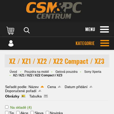
MENU
KATEGORIE
XZ / XZ1 / XZ2 / XZ2 Compact / XZ3
Úvod
Pouzdra na mobil
Gelová pouzdra
Sony Xperia
XZ / XZ1 / XZ2 / XZ2 Compact / XZ3
Seřadit podle:
Název
Cena
Datum přidání
Doporučené pořadí
Obrázky
Tabulka
Na skladě
(4)
Tip
Akce
Sleva
Novinka