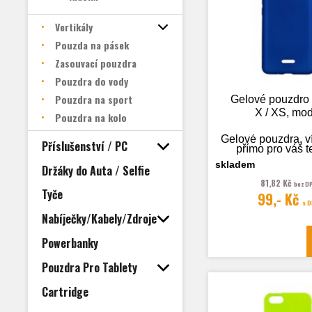
Vertikály
Pouzda na pásek
Zasouvací pouzdra
Pouzdra do vody
Pouzdra na sport
Gelové pouzdro
X / XS, mo
Pouzdra na kolo
Gelové pouzdra, v
Příslušenství / PC
přímo pro váš t
skladem
Držáky do Auta / Selfie
81,82 Kč
bez D
Tyče
99,- Kč
Fotografie je
s 
ilustrační
Nabíječky/Kabely/Zdroje
Powerbanky
Pouzdra Pro Tablety
Cartridge