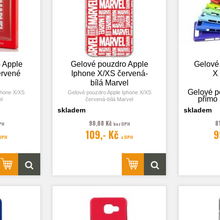
 Apple
Gelové pouzdro Apple
Gelové
ervené
Iphone X/XS červená-
X 
bílá Marvel
Gelové p
phone X/XS
Gelové pouzdro Apple Iphone X/XS
přímo 
l
červená-bílá Marvel
skladem
skladem
90,08 Kč
8
PH
bez DPH
109,- Kč
9
Fotog
 DPH
s DPH