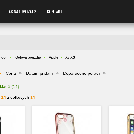
JAK NAKUPOVAT?
KONTAKT
mobil
Gelová pouzdra
Apple
X / XS
Cena
Datum přidání
Doporučené pořadí
kladě
(14)
- 14
z celkových
14