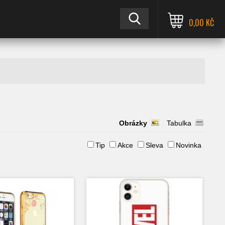
0,00 KČ
Obrázky
Tabulka
Tip
Akce
Sleva
Novinka