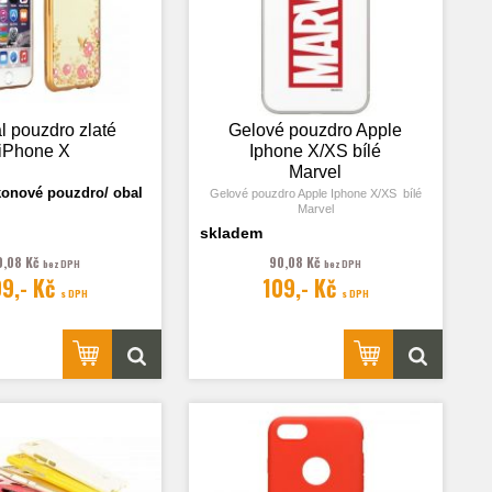
l pouzdro zlaté
Gelové pouzdro Apple
iPhone X
Iphone X/XS bílé
Marvel
konové pouzdro/ obal
Gelové pouzdro Apple Iphone X/XS bílé
Marvel
skladem
0,08 Kč
90,08 Kč
bez DPH
bez DPH
09,- Kč
109,- Kč
s DPH
s DPH