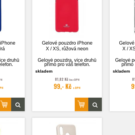
 iPhone
Gelové pouzdro iPhone
Gelové
drá
X / XS, růžová neon
X / XS
íce druhů
Gelové pouzdra, více druhů
Gelové p
elefon.
přímo pro váš telefon.
přímo 
skladem
skladem
81,82 Kč
8
PH
bez DPH
99,- Kč
9
 pouze
Fotografie je pouze
Fotog
DPH
s DPH
.
ilustrační.