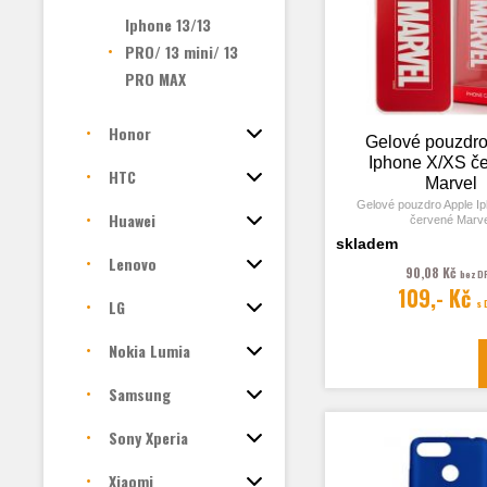
Iphone 13/13
PRO/ 13 mini/ 13
PRO MAX
Honor
Gelové pouzdro
Iphone X/XS č
HTC
Marvel
Gelové pouzdro Apple I
Huawei
červené Marve
skladem
Lenovo
90,08 Kč
bez D
109,- Kč
LG
s
Nokia Lumia
Samsung
Sony Xperia
Xiaomi