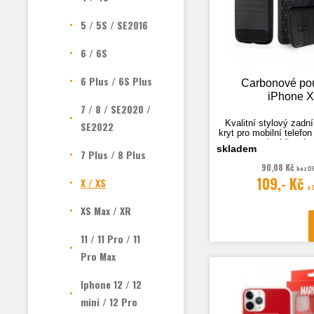
5 / 5S / SE2016
6 / 6S
6 Plus / 6S Plus
Carbonové po
iPhone X
7 / 8 / SE2020 /
Kvalitní stylový zadní
SE2022
kryt pro mobilní telefo
provedení černý 
skladem
7 Plus / 8 Plus
90,08 Kč
bez D
109,- Kč
X / XS
Fotografie je pouze i
s
XS Max / XR
11 / 11 Pro / 11
Pro Max
Iphone 12 / 12
mini / 12 Pro