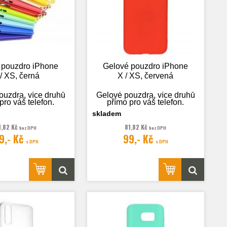
 pouzdro iPhone
Gelové pouzdro iPhone
/ XS, černá
X / XS, červená
ouzdra, více druhů
Gelové pouzdra, více druhů
pro váš telefon.
přímo pro váš telefon.
skladem
1,82 Kč
81,82 Kč
bez DPH
bez DPH
9,- Kč
99,- Kč
rafie je pouze
Fotografie je pouze
s DPH
s DPH
ilustrační.
ilustrační.