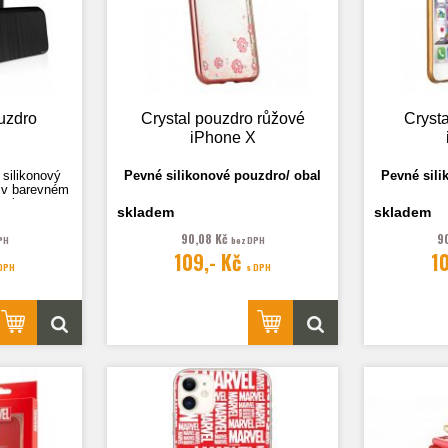
uzdro
Crystal pouzdro růžové
Crysta
iPhone X
 silikonový
Pevné silikonové pouzdro/ obal
Pevné sili
n v barevném
carbon.
skladem
skladem
90,08 Kč
9
PH
bez DPH
109,- Kč
1
lustrační.
 DPH
s DPH