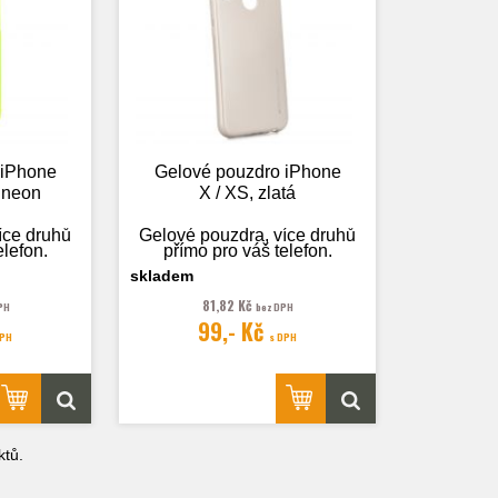
 iPhone
Gelové pouzdro iPhone
á neon
X / XS, zlatá
íce druhů
Gelové pouzdra, více druhů
elefon.
přímo pro váš telefon.
skladem
81,82 Kč
PH
bez DPH
99,- Kč
 pouze
Fotografie je pouze
DPH
s DPH
.
ilustrační.
tů.