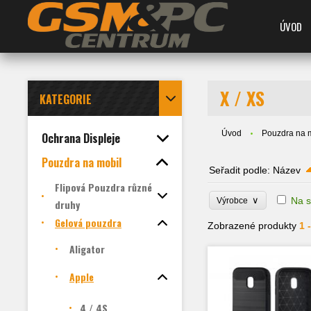
ÚVOD
X / XS
KATEGORIE
Úvod
Pouzdra na 
Ochrana Displeje
Pouzdra na mobil
Seřadit podle:
Název
Flipová Pouzdra různé
∨
Na s
Výrobce
druhy
Gelová pouzdra
Zobrazené produkty
1 
Aligator
Apple
4 / 4S