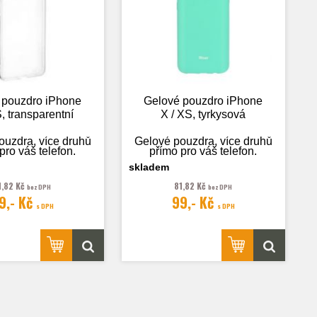
 pouzdro iPhone
Gelové pouzdro iPhone
, transparentní
X / XS, tyrkysová
ouzdra, více druhů
Gelové pouzdra, více druhů
pro váš telefon.
přímo pro váš telefon.
skladem
1,82 Kč
81,82 Kč
bez DPH
bez DPH
9,- Kč
99,- Kč
rafie je pouze
Fotografie je pouze
s DPH
s DPH
ilustrační.
ilustrační.