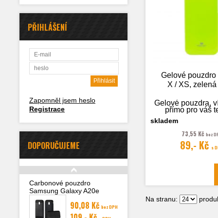
PŘIHLÁŠENÍ
Gelové pouzdro
X / XS, zelen
Zapomněl jsem heslo
Gelové pouzdra, v
Registrace
přímo pro váš t
skladem
73,55 Kč
bez D
89,- Kč
DOPORUČUJEME
Fotografie je
s 
ilustrační
Carbonové pouzdro
Samsung Galaxy A20e
(A202F)
Na stranu:
produk
90,08 Kč
bez DPH
109,- Kč