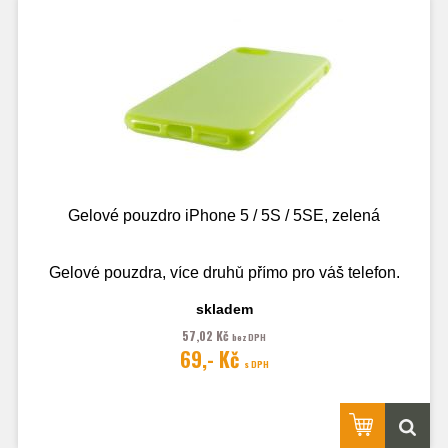
Gelové pouzdro iPhone 5 / 5S / 5SE, zelená
Gelové pouzdra, více druhů přímo pro váš telefon.
skladem
57,02 Kč
bez DPH
Fotografie je pouze ilustrační.
69,- Kč
s DPH