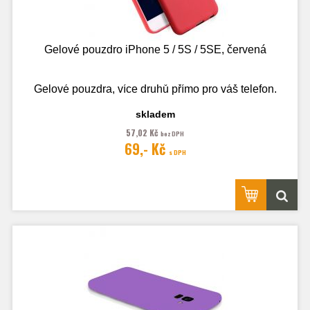
Gelové pouzdro iPhone 5 / 5S / 5SE, červená
Gelové pouzdra, více druhů přímo pro váš telefon.
skladem
57,02 Kč
bez DPH
Fotografie je pouze ilustrační.
69,- Kč
s DPH