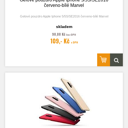
červeno-bílé Marvel
Gelové pouzdro Apple Iphone 5/5S/SE2016 červeno-bílé Marvel
skladem
90,08 Kč
bez DPH
109,- Kč
s DPH