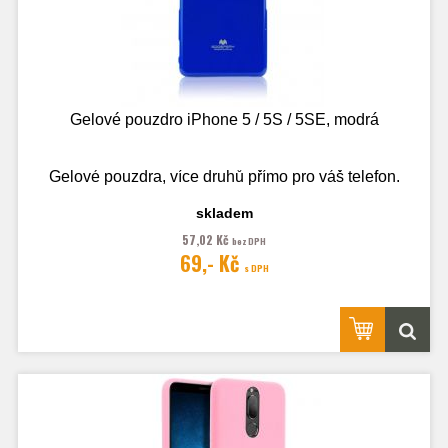
Gelové pouzdro iPhone 5 / 5S / 5SE, modrá
Gelové pouzdra, více druhů přímo pro váš telefon.
skladem
57,02 Kč
bez DPH
Fotografie je pouze ilustrační.
69,- Kč
s DPH