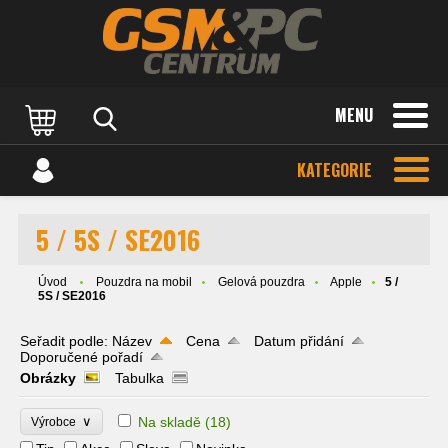
MENU
KATEGORIE
5 / 5S / SE2016
Úvod
Pouzdra na mobil
Gelová pouzdra
Apple
5 /
5S / SE2016
Seřadit podle:
Název
Cena
Datum přidání
Doporučené pořadí
Obrázky
Tabulka
∨
Na skladě
(18)
Výrobce