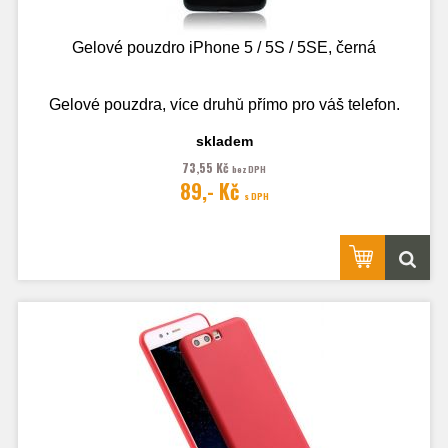
Gelové pouzdro iPhone 5 / 5S / 5SE, černá
Gelové pouzdra, více druhů přímo pro váš telefon.
skladem
73,55 Kč
bez DPH
Fotografie je pouze ilustrační.
89,- Kč
s DPH