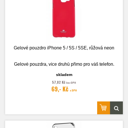
Gelové pouzdro iPhone 5 / 5S / 5SE, růžová neon
Gelové pouzdra, více druhů přímo pro váš telefon.
skladem
57,02 Kč
bez DPH
Fotografie je pouze ilustrační.
69,- Kč
s DPH