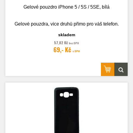
Gelové pouzdro iPhone 5 / 5S / 5SE, bílá
Gelové pouzdra, více druhů přímo pro váš telefon.
skladem
57,02 Kč
bez DPH
Fotografie je pouze ilustrační.
69,- Kč
s DPH