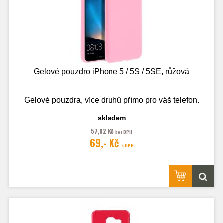
Gelové pouzdro iPhone 5 / 5S / 5SE, růžová
Gelové pouzdra, více druhů přímo pro váš telefon.
skladem
57,02 Kč
bez DPH
Fotografie je pouze ilustrační.
69,- Kč
s DPH