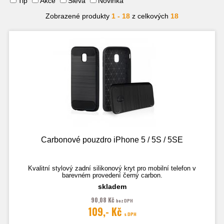
Tip
Akce
Sleva
Novinka
Zobrazené produkty
1 - 18
z celkových
18
Carbonové pouzdro iPhone 5 / 5S / 5SE
Kvalitní stylový zadní silikonový kryt pro mobilní telefon v
barevném provedení černý carbon.
skladem
90,08 Kč
bez DPH
Fotografie je pouze ilustrační.
109,- Kč
s DPH