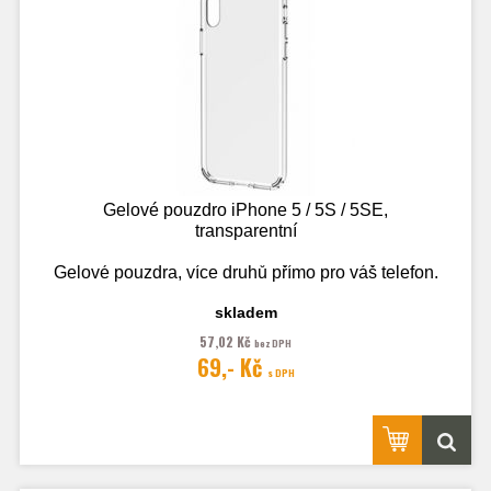
Gelové pouzdro iPhone 5 / 5S / 5SE,
transparentní
Gelové pouzdra, více druhů přímo pro váš telefon.
skladem
57,02 Kč
bez DPH
Fotografie je pouze ilustrační.
69,- Kč
s DPH