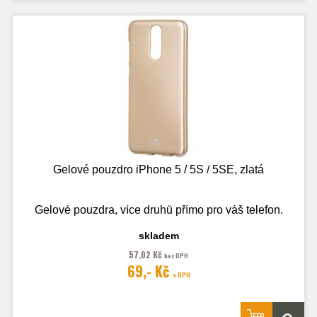
Gelové pouzdro iPhone 5 / 5S / 5SE, zlatá
Gelové pouzdra, více druhů přímo pro váš telefon.
skladem
57,02 Kč
bez DPH
Fotografie je pouze ilustrační.
69,- Kč
s DPH