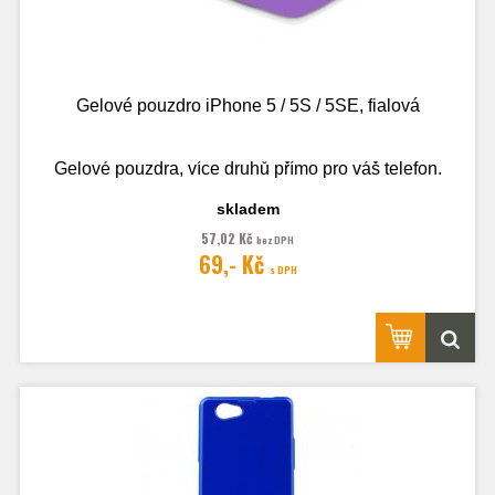
Gelové pouzdro iPhone 5 / 5S / 5SE, fialová
Gelové pouzdra, více druhů přímo pro váš telefon.
skladem
57,02 Kč
bez DPH
Fotografie je pouze ilustrační.
69,- Kč
s DPH