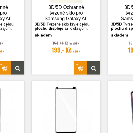
anné
3D/5D Ochranné
3D/
 pro
tvrzené sklo pro
tvr
xy A6
Samsung Galaxy A6
Sams
černá
2018 (A600),
Plus
je
celou
3D/5D
Tvrzené sklo k
ryje
celou
3D/5D
Tvrze
krajům.
plochu displeje
až k okrajům.
plochu disp
transparentní
skladem
skladem
ční.
Fotografie jsou ilustrační.
Fotografie j
164,46 Kč
16
DPH
bez DPH
199,- Kč
1
 DPH
s DPH