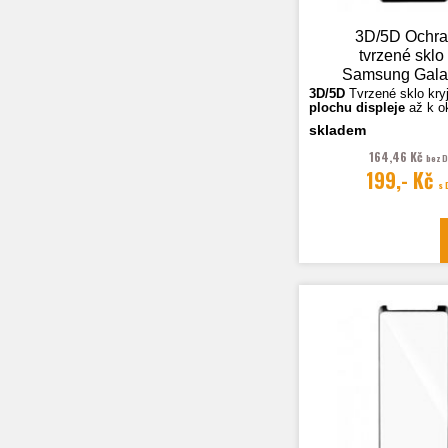
3D/5D Ochr
tvrzené sklo
Samsung Gala
2018 (A750), 
3D/5D
Tvrzené sklo k
ry
plochu displeje
až k o
skladem
Fotografie jsou ilustra
164,46 Kč
bez 
199,- Kč
s