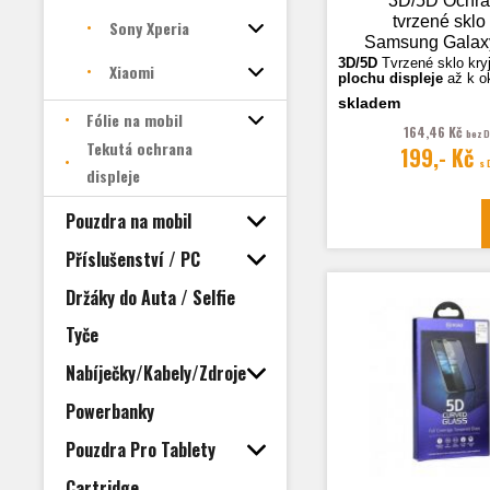
3D/5D Ochr
tvrzené sklo
Sony Xperia
Samsung Galax
(G970), če
3D/5D
Tvrzené sklo k
ry
Xiaomi
plochu displeje
až k o
skladem
Fólie na mobil
Fotografie jsou ilustra
164,46 Kč
bez 
Tekutá ochrana
199,- Kč
s
displeje
Pouzdra na mobil
Příslušenství / PC
Držáky do Auta / Selfie
Tyče
Nabíječky/Kabely/Zdroje
Powerbanky
Pouzdra Pro Tablety
Cartridge