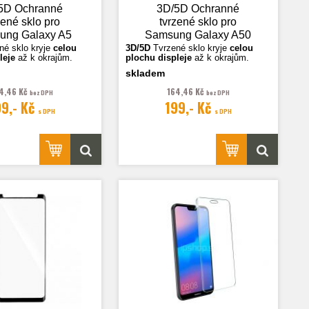
5D Ochranné
3D/5D Ochranné
zené sklo pro
tvrzené sklo pro
ung Galaxy A5
Samsung Galaxy A50
017 (A520),
(A505), černá
né sklo k
ryje
celou
3D/5D
Tvrzené sklo k
ryje
celou
leje
až k okrajům.
plochu displeje
až k okrajům.
ansparentní
skladem
sou ilustrační.
Fotografie jsou ilustrační.
4,46 Kč
164,46 Kč
bez DPH
bez DPH
99,- Kč
199,- Kč
s DPH
s DPH