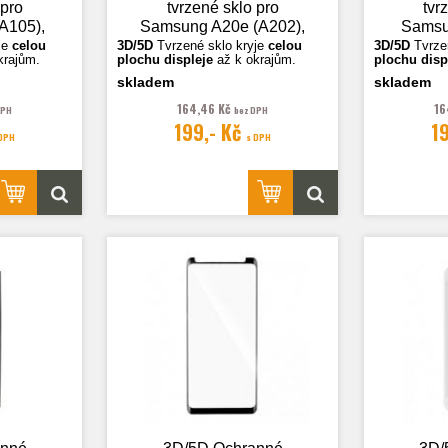
 pro
tvrzené sklo pro
tvr
A105),
Samsung A20e (A202),
Samsu
černá
je
celou
3D/5D
Tvrzené sklo k
ryje
celou
3D/5D
Tvrze
krajům.
plochu displeje
až k okrajům.
plochu disp
skladem
skladem
ční.
Fotografie jsou ilustrační.
Fotografie j
164,46 Kč
16
DPH
bez DPH
199,- Kč
1
 DPH
s DPH