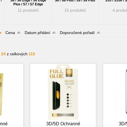
 /
S6 / S6 Edge / S6 Edge
S8 / S8 Plus / S9 / S9 Plus
S10 / S10e / 
Plus / S7 / S7 Edge
11 produktů
15 produktů
4 produ
Cena
Datum přidání
Doporučené pořadí
- 24
z celkových
115
anné
3D/5D Ochranné
3D/