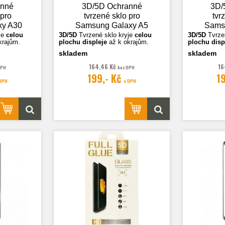
anné
3D/5D Ochranné
3D/
 pro
tvrzené sklo pro
tvr
xy A30
Samsung Galaxy A5
Sams
ná
2017 (A520), bílá
2
je
celou
3D/5D
Tvrzené sklo k
ryje
celou
3D/5D
Tvrze
krajům.
plochu displeje
až k okrajům.
plochu disp
tr
skladem
skladem
ční.
Fotografie jsou ilustrační.
Fotografie j
164,46 Kč
16
DPH
bez DPH
199,- Kč
1
 DPH
s DPH