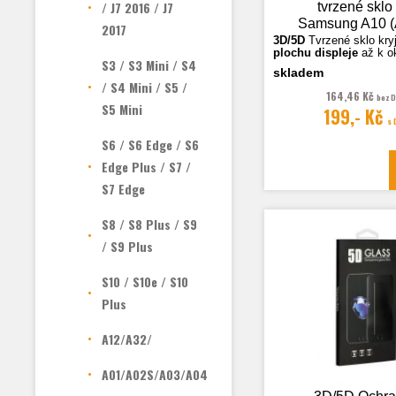
/ J7 2016 / J7
tvrzené sklo
Samsung A10 (
2017
černá
3D/5D
Tvrzené sklo k
ry
plochu displeje
až k o
S3 / S3 Mini / S4
skladem
/ S4 Mini / S5 /
Fotografie jsou ilustra
164,46 Kč
bez 
S5 Mini
199,- Kč
s
S6 / S6 Edge / S6
Edge Plus / S7 /
S7 Edge
S8 / S8 Plus / S9
/ S9 Plus
S10 / S10e / S10
Plus
A12/A32/
A01/A02S/A03/A04