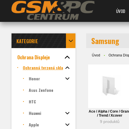
ÚVOD
Samsung
KATEGORIE
Úvod
Ochrana Dis
Ochrana Displeje
Ochranná tvrzená skla
Honor
Asus Zenfone
HTC
Ace / Alpha / Core / Gra
Huawei
/ Trend / Xcover
9 produktů
Apple