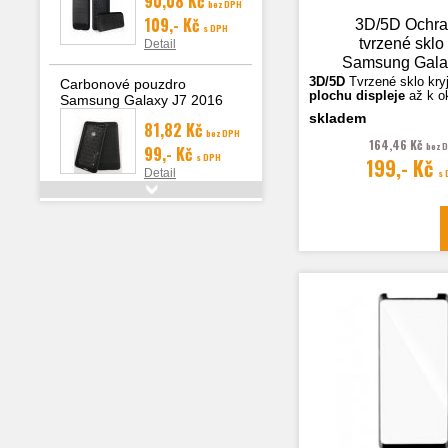
90,08 Kč
bez DPH
109,- Kč
3D/5D Ochr
s DPH
tvrzené sklo
Detail
Samsung Gala
2018 (A600), 
3D/5D
Tvrzené sklo k
ry
Carbonové pouzdro
plochu displeje
až k o
Samsung Galaxy J7 2016
(J710)
skladem
81,82 Kč
bez DPH
Fotografie jsou ilustra
164,46 Kč
bez 
99,- Kč
s DPH
199,- Kč
Detail
s
Pouzdro Smart Case Book
Samsung Galaxy A20e
(A202), červená
189,26 Kč
bez
229,- Kč
DPH
s
DPH
Detail