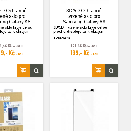
5D Ochranné
3D/5D Ochranné
zené sklo pro
tvrzené sklo pro
ung Galaxy A8
Samsung Galaxy A8
 (A530), černá
2018 (A530),
né sklo k
ryje
celou
3D/5D
Tvrzené sklo k
ryje
celou
leje
až k okrajům.
plochu displeje
až k okrajům.
transparent
skladem
sou ilustrační.
Fotografie jsou ilustrační.
4,46 Kč
164,46 Kč
bez DPH
bez DPH
99,- Kč
199,- Kč
s DPH
s DPH