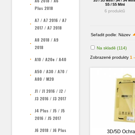
A6 2018 / A6
S3 / S3 Mini / S4 / S4 Mini
S5 / S5 Mini
Plus 2018
6 produktů
A7 / A7 2016 / A7
2017 / A7 2018
Seřadit podle:
Název
A8 2018 / A9
2018
Na skladě
(114)
Zobrazené produkty
1 
A10 / A20e / A40
A50 / A30 / A70 /
A80 / M20
J1 / J1 2016 / J2 /
J3 2016 / J3 2017
J4 Plus / J5 / J5
2016 / J5 2017
J6 2018 / J6 Plus
3D/5D Ochr