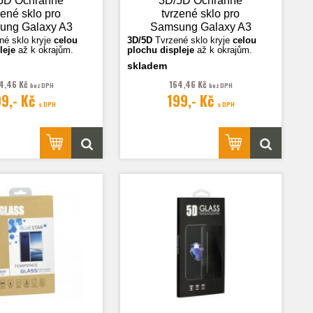
5D Ochranné
3D/5D Ochranné
zené sklo pro
tvrzené sklo pro
ung Galaxy A3
Samsung Galaxy A3
 (A320), bílá
2017 (A320),
né sklo k
ryje
celou
3D/5D
Tvrzené sklo k
ryje
celou
leje
až k okrajům.
plochu displeje
až k okrajům.
transparentní
skladem
sou ilustrační.
Fotografie jsou ilustrační.
4,46 Kč
164,46 Kč
bez DPH
bez DPH
99,- Kč
199,- Kč
s DPH
s DPH