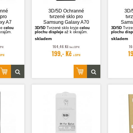
anné
3D/5D Ochranné
3D/
 pro
tvrzené sklo pro
tvr
xy A7
Samsung Galaxy A70
Sams
černá
(A705), černá
2018
je
celou
3D/5D
Tvrzené sklo k
ryje
celou
3D/5D
Tvrze
krajům.
plochu displeje
až k okrajům.
plochu disp
skladem
skladem
ční.
Fotografie jsou ilustrační.
Fotografie j
164,46 Kč
16
DPH
bez DPH
199,- Kč
1
 DPH
s DPH