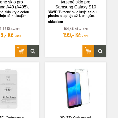
zené sklo pro
tvrzené sklo pro
ng A40 (A405),
Samsung Galaxy S10
černá
Plus (G975), černá
né sklo k
ryje
celou
3D/5D
Tvrzené sklo k
ryje
celou
leje
až k okrajům.
plochu displeje
až k okrajům.
skladem
sou ilustrační.
Fotografie jsou ilustrační.
4,46 Kč
164,46 Kč
bez DPH
bez DPH
99,- Kč
199,- Kč
s DPH
s DPH