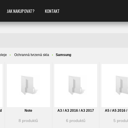
JAK NAKUPOVAT?
KONTAKT
pleje
Ochranná tvrzená skla
Samsung
nd
Note
A3 / A3 2016 / A3 2017
A5 / A5 2016 
8 produktů
6 produktů
5 produ