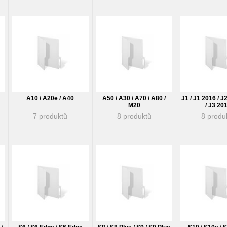
A10 / A20e / A40
A50 / A30 / A70 / A80 /
J1 / J1 2016 / J
M20
/ J3 20
7 produktů
8 produktů
8 produ