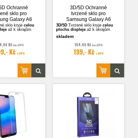
5D Ochranné
3D/5D Ochranné
zené sklo pro
tvrzené sklo pro
ung Galaxy A6
Samsung Galaxy A6
 2018 (A610),
Plus 2018 (A610),
né sklo k
ryje
celou
3D/5D
Tvrzené sklo k
ryje
celou
leje
až k okrajům.
plochu displeje
až k okrajům.
černá
transparentní
skladem
sou ilustrační.
Fotografie jsou ilustrační.
4,46 Kč
164,46 Kč
bez DPH
bez DPH
99,- Kč
199,- Kč
s DPH
s DPH