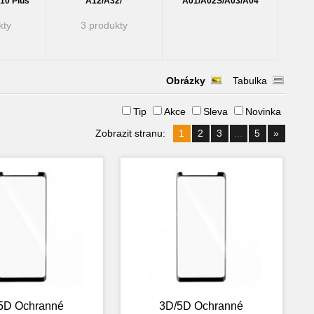
S10 Plus
A12/A32/
A01/A02S/A03/A04
kty
3 produkty
Obrázky
Tabulka
Tip
Akce
Sleva
Novinka
Zobrazit stranu:
1
2
3
...
5
»
5D Ochranné
3D/5D Ochranné