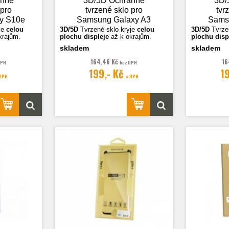
anné
3D/5D Ochranné
3D/
 pro
tvrzené sklo pro
tvr
y S10e
Samsung Galaxy A3
Sams
rná
2016 (A310),
2017
je
celou
3D/5D
Tvrzené sklo k
ryje
celou
3D/5D
Tvrze
krajům.
plochu displeje
až k okrajům.
plochu disp
transparentní
skladem
skladem
ční.
Fotografie jsou ilustrační.
Fotografie j
164,46 Kč
16
DPH
bez DPH
199,- Kč
1
 DPH
s DPH