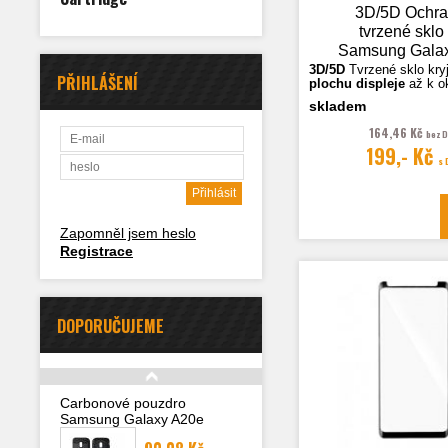
3D/5D Ochr
tvrzené sklo
Samsung Gala
(A305), čer
3D/5D
Tvrzené sklo k
ry
PŘIHLÁŠENÍ
plochu displeje
až k o
skladem
Fotografie jsou ilustra
164,46 Kč
bez 
199,- Kč
s
Zapomněl jsem heslo
Registrace
DOPORUČUJEME
Carbonové pouzdro
Samsung Galaxy A20e
(A202F)