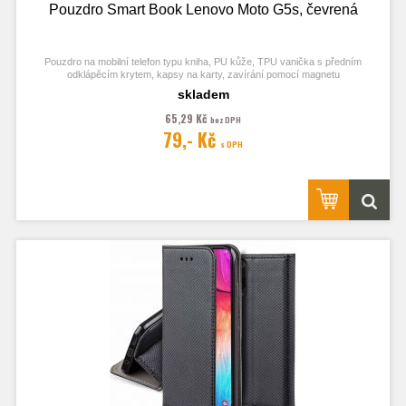
Pouzdro Smart Book Lenovo Moto G5s, čevrená
Pouzdro na mobilní telefon typu kniha, PU kůže, TPU vanička s předním
odklápěcím krytem, kapsy na karty, zavírání pomocí magnetu
skladem
65,29 Kč
bez DPH
79,- Kč
Obrázek je pouze ilustrační a zobrazuje Stejná Pouzdra pro jiný model
s DPH
telefonu. Výřezy na fotoaparát a konektory jsou dle daného telefonu.