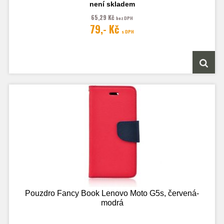
odklápěcím krytem, kapsy na karty, zavírání pomocí magnetu
není skladem
65,29 Kč
bez DPH
79,- Kč
s DPH
Obrázek je pouze ilustrační a zobrazuje Stejná Pouzdra pro jiný model
telefonu. Výřezy na fotoaparát a konektory jsou dle daného telefonu.
Pouzdro Fancy Book Lenovo Moto G5s, červená-
modrá