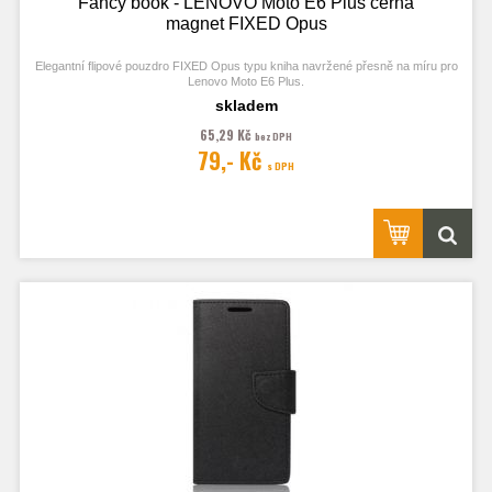
Fancy book - LENOVO Moto E6 Plus černá
magnet FIXED Opus
Elegantní flipové pouzdro FIXED Opus typu kniha navržené přesně na míru pro
Lenovo Moto E6 Plus.
skladem
65,29 Kč
bez DPH
79,- Kč
s DPH