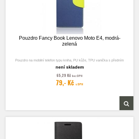
Pouzdro Fancy Book Lenovo Moto E4, modrá-
zelená
Pouzdro na mobilní telefon typu kniha, PU kůže, TPU vanička s předním
odklápěcím krytem, kapsy na karty, zavírání pomocí magnetu
není skladem
65,29 Kč
bez DPH
79,- Kč
s DPH
Obrázek je pouze ilustrační a zobrazuje Stejná Pouzdra pro jiný model
telefonu. Výřezy na fotoaparát a konektory jsou dle daného telefonu.