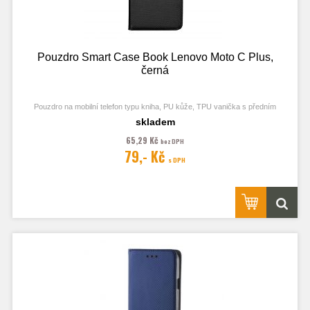
Pouzdro Smart Case Book Lenovo Moto C Plus,
černá
Pouzdro na mobilní telefon typu kniha, PU kůže, TPU vanička s předním
odklápěcím krytem a zavírání pomocí magnetu
skladem
65,29 Kč
bez DPH
79,- Kč
s DPH
Obrázek je pouze ilustrační a zobrazuje Stejná Pouzdra pro jiný model
telefonu. Výřezy na fotoaparát a konektory jsou dle daného telefonu.