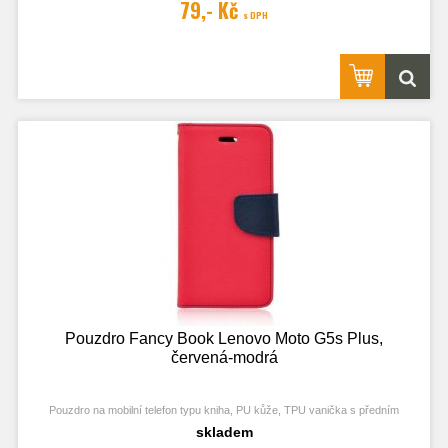
79,- Kč
s DPH
Obrázek je pouze ilustrační a zobrazuje Stejná Pouzdra pro jiný model
telefonu. Výřezy na fotoaparát a konektory jsou dle daného telefonu.
Pouzdro Fancy Book Lenovo Moto G5s Plus,
červená-modrá
Pouzdro na mobilní telefon typu kniha, PU kůže, TPU vanička s předním
odklápěcím krytem, kapsy na karty, zavírání pomocí magnetu
skladem