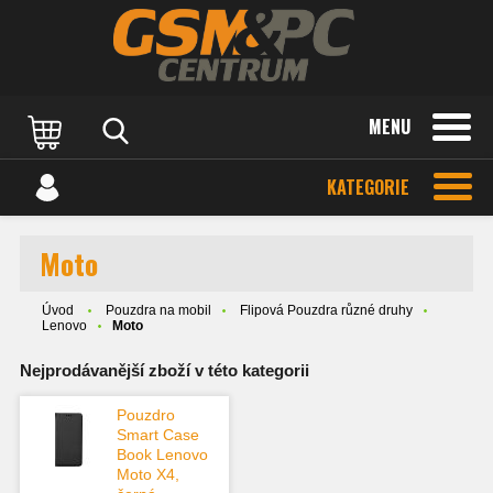
MENU
KATEGORIE
Moto
Úvod
Pouzdra na mobil
Flipová Pouzdra různé druhy
Lenovo
Moto
Nejprodávanější zboží v této kategorii
Pouzdro
Smart Case
Book Lenovo
Moto X4,