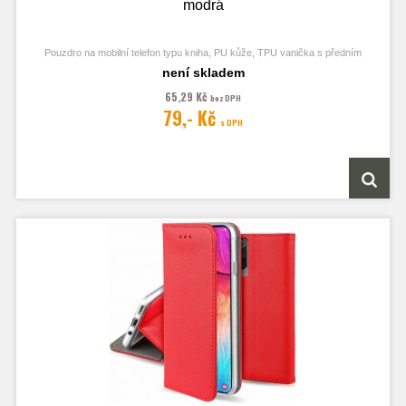
modrá
Pouzdro na mobilní telefon typu kniha, PU kůže, TPU vanička s předním
odklápěcím krytem, kapsy na karty, zavírání pomocí magnetu
není skladem
65,29 Kč
bez DPH
79,- Kč
s DPH
Obrázek je pouze ilustrační a zobrazuje Stejná Pouzdra pro jiný model
telefonu. Výřezy na fotoaparát a konektory jsou dle daného telefonu.