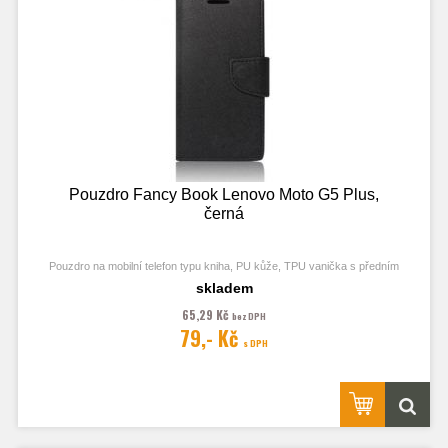
Pouzdro Fancy Book Lenovo Moto G5 Plus,
černá
Pouzdro na mobilní telefon typu kniha, PU kůže, TPU vanička s předním
odklápěcím krytem, kapsy na karty, zavírání pomocí magnetu
skladem
65,29 Kč
bez DPH
79,- Kč
s DPH
Obrázek je pouze ilustrační a zobrazuje Stejná Pouzdra pro jiný model
telefonu. Výřezy na fotoaparát a konektory jsou dle daného telefonu.