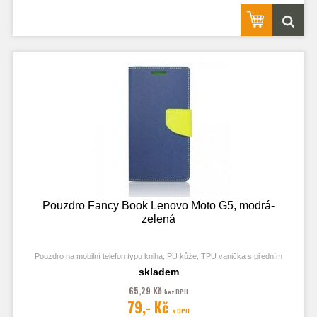
Pouzdro Fancy Book Lenovo Moto G5, modrá-
zelená
Pouzdro na mobilní telefon typu kniha, PU kůže, TPU vanička s předním
odklápěcím krytem, kapsy na karty, zavírání pomocí magnetu
skladem
65,29 Kč
bez DPH
79,- Kč
s DPH
Obrázek je pouze ilustrační a zobrazuje Stejná Pouzdra pro jiný model