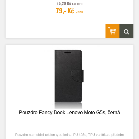
65,29 Kč
bez DPH
79,- Kč
s DPH
Obrázek je pouze ilustrační a zobrazuje Stejná Pouzdra pro jiný model
telefonu. Výřezy na fotoaparát a konektory jsou dle daného telefonu.
Pouzdro Fancy Book Lenovo Moto G5s, černá
Pouzdro na mobilní telefon typu kniha, PU kůže, TPU vanička s předním