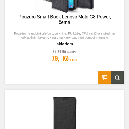
Pouzdro Smart Book Lenovo Moto G8 Power,
černá
Pouzdro na mobilní telefon typu kniha, PU kůže, TPU vanička s předním
odklápěcím krytem, kapsy na karty, zavírání pomocí magnetu
skladem
65,29 Kč
bez DPH
79,- Kč
Obrázek je pouze ilustrační a zobrazuje Stejná Pouzdra pro jiný model
s DPH
telefonu. Výřezy na fotoaparát a konektory jsou dle daného telefonu.