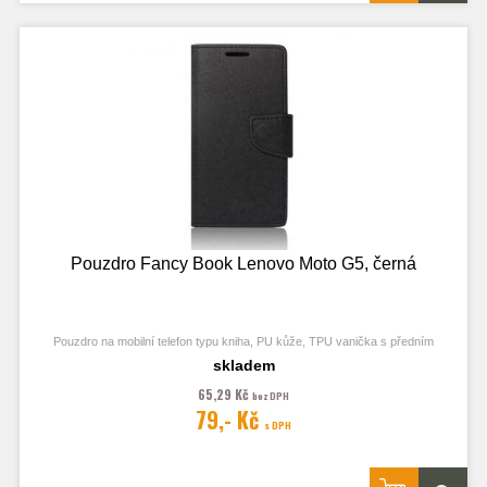
Pouzdro Fancy Book Lenovo Moto G5, černá
Pouzdro na mobilní telefon typu kniha, PU kůže, TPU vanička s předním
odklápěcím krytem, kapsy na karty, zavírání pomocí magnetu
skladem
65,29 Kč
bez DPH
79,- Kč
s DPH
Obrázek je pouze ilustrační a zobrazuje Stejná Pouzdra pro jiný model
telefonu. Výřezy na fotoaparát a konektory jsou dle daného telefonu.