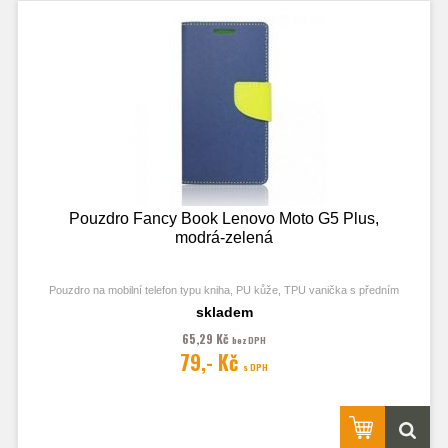
Pouzdro Fancy Book Lenovo Moto G5 Plus,
modrá-zelená
Pouzdro na mobilní telefon typu kniha, PU kůže, TPU vanička s předním
odklápěcím krytem, kapsy na karty, zavírání pomocí magnetu
skladem
65,29 Kč
bez DPH
79,- Kč
s DPH
Obrázek je pouze ilustrační a zobrazuje Stejná Pouzdra pro jiný model
telefonu. Výřezy na fotoaparát a konektory jsou dle daného telefonu.