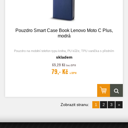
Pouzdro Smart Case Book Lenovo Moto C Plus,
modrá
Pouzdro na mobilní telefon typu kniha, PU kůže, TPU vanička s předním
odklápěcím krytem a zavírání pomocí magnetu
skladem
65,29 Kč
bez DPH
79,- Kč
s DPH
Obrázek je pouze ilustrační a zobrazuje Stejná Pouzdra pro jiný model
telefonu. Výřezy na fotoaparát a konektory jsou dle daného telefonu.
Zobrazit stranu:
1
2
3
»