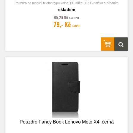
Pouzdro na mobilní telefon typu kniha, PU kůže, TPU vanička s předním
odklápěcím krytem, kapsy na karty, zavírání pomocí magnetu
skladem
65,29 Kč
bez DPH
79,- Kč
s DPH
Obrázek je pouze ilustrační a zobrazuje Stejná Pouzdra pro jiný model
telefonu. Výřezy na fotoaparát a konektory jsou dle daného telefonu.
Pouzdro Fancy Book Lenovo Moto X4, černá