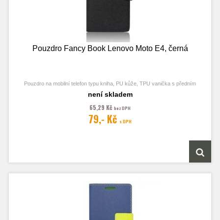
Pouzdro Fancy Book Lenovo Moto E4, černá
Pouzdro na mobilní telefon typu kniha, PU kůže, TPU vanička s předním
odklápěcím krytem, kapsy na karty, zavírání pomocí magnetu
není skladem
65,29 Kč
bez DPH
79,- Kč
s DPH
Obrázek je pouze ilustrační a zobrazuje Stejná Pouzdra pro jiný model
telefonu. Výřezy na fotoaparát a konektory jsou dle daného telefonu.