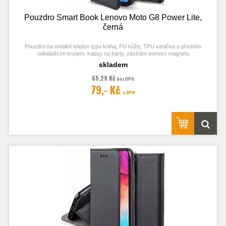
Pouzdro Smart Book Lenovo Moto G8 Power Lite,
černá
Pouzdro na mobilní telefon typu kniha, PU kůže, TPU vanička s předním
odklápěcím krytem, kapsy na karty, zavírání pomocí magnetu
skladem
65,29 Kč
bez DPH
79,- Kč
Obrázek je pouze ilustrační a zobrazuje Stejná Pouzdra pro jiný model
s DPH
telefonu. Výřezy na fotoaparát a konektory jsou dle daného telefonu.