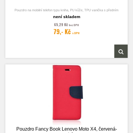
Pouzdro na mobilní telefon typu kniha, PU kůže, TPU vanička s předním
odklápěcím krytem, kapsy na karty, zavírání pomocí magnetu
není skladem
65,29 Kč
bez DPH
79,- Kč
s DPH
Obrázek je pouze ilustrační a zobrazuje Stejná Pouzdra pro jiný model
telefonu. Výřezy na fotoaparát a konektory jsou dle daného telefonu.
Pouzdro Fancy Book Lenovo Moto X4, červená-