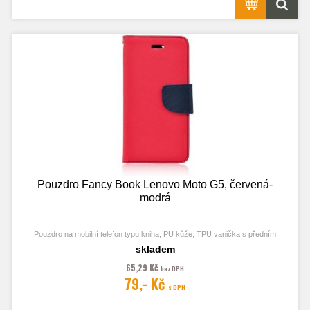
Pouzdro Fancy Book Lenovo Moto G5, červená-
modrá
Pouzdro na mobilní telefon typu kniha, PU kůže, TPU vanička s předním
odklápěcím krytem, kapsy na karty, zavírání pomocí magnetu
skladem
65,29 Kč
bez DPH
79,- Kč
s DPH
Obrázek je pouze ilustrační a zobrazuje Stejná Pouzdra pro jiný model
telefonu. Výřezy na fotoaparát a konektory jsou dle daného telefonu.