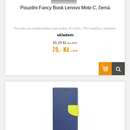
Pouzdro Fancy Book Lenovo Moto C, černá
Pouzdro na mobilní telefon typu kniha, PU kůže, TPU vanička s předním
odklápěcím krytem, kapsy na karty, zavírání pomocí magnetu
skladem
65,29 Kč
bez DPH
79,- Kč
s DPH
Obrázek je pouze ilustrační a zobrazuje Stejná Pouzdra pro jiný model
telefonu. Výřezy na fotoaparát a konektory jsou dle daného telefonu.