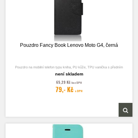
Pouzdro Fancy Book Lenovo Moto G4, černá
Pouzdro na mobilní telefon typu kniha, PU kůže, TPU vanička s předním
odklápěcím krytem, kapsy na karty, zavírání pomocí magnetu
není skladem
65,29 Kč
bez DPH
79,- Kč
s DPH
Obrázek je pouze ilustrační a zobrazuje Stejná Pouzdra pro jiný model
telefonu. Výřezy na fotoaparát a konektory jsou dle daného telefonu.