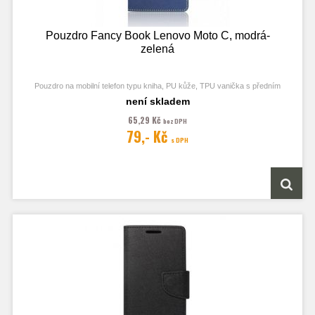
Pouzdro Fancy Book Lenovo Moto C, modrá-
zelená
Pouzdro na mobilní telefon typu kniha, PU kůže, TPU vanička s předním
odklápěcím krytem, kapsy na karty, zavírání pomocí magnetu
není skladem
65,29 Kč
bez DPH
79,- Kč
s DPH
Obrázek je pouze ilustrační a zobrazuje Stejná Pouzdra pro jiný model
telefonu. Výřezy na fotoaparát a konektory jsou dle daného telefonu.