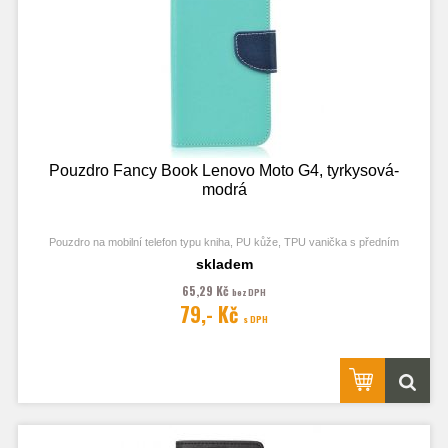
Pouzdro Fancy Book Lenovo Moto G4, tyrkysová-
modrá
Pouzdro na mobilní telefon typu kniha, PU kůže, TPU vanička s předním
odklápěcím krytem, kapsy na karty, zavírání pomocí magnetu
skladem
65,29 Kč
bez DPH
79,- Kč
s DPH
Obrázek je pouze ilustrační a zobrazuje Stejná Pouzdra pro jiný model
telefonu. Výřezy na fotoaparát a konektory jsou dle daného telefonu.