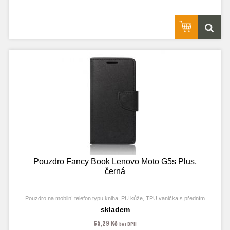
telefonu. Výřezy na fotoaparát a konektory jsou dle daného telefonu.
Pouzdro Fancy Book Lenovo Moto G5s Plus,
černá
Pouzdro na mobilní telefon typu kniha, PU kůže, TPU vanička s předním
odklápěcím krytem, kapsy na karty, zavírání pomocí magnetu
skladem
65,29 Kč
bez DPH