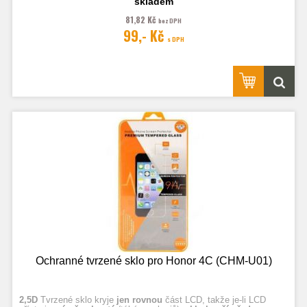
skladem
81,82 Kč
bez DPH
Fotografie jsou ilustrační.
99,- Kč
s DPH
Ochranné tvrzené sklo pro Honor 4C (CHM-U01)
2,5D
Tvrzené sklo kryje
jen rovnou
část LCD, takže je-li LCD