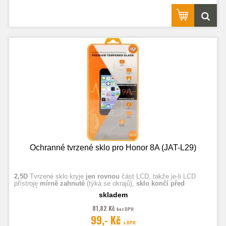
Ochranné tvrzené sklo pro Honor 8A (JAT-L29)
2,5D
Tvrzené sklo kryje
jen rovnou
část LCD, takže je-li LCD
přístroje
mírně zahnuté
(týká se okrajů),
sklo končí před
zahnutím.
skladem
81,82 Kč
bez DPH
Fotografie jsou ilustrační.
99,- Kč
s DPH