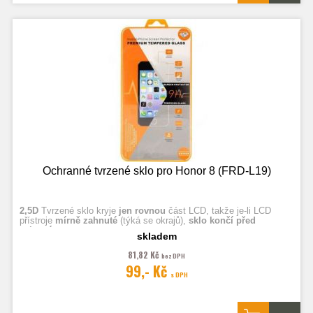
Ochranné tvrzené sklo pro Honor 8 (FRD-L19)
2,5D
Tvrzené sklo kryje
jen rovnou
část LCD, takže je-li LCD
přístroje
mírně zahnuté
(týká se okrajů),
sklo končí před
zahnutím.
skladem
81,82 Kč
bez DPH
Fotografie jsou ilustrační.
99,- Kč
s DPH