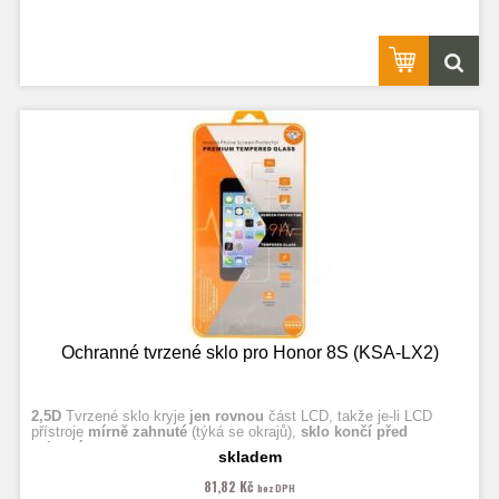
Ochranné tvrzené sklo pro Honor 8S (KSA-LX2)
2,5D
Tvrzené sklo kryje
jen rovnou
část LCD, takže je-li LCD
přístroje
mírně zahnuté
(týká se okrajů),
sklo končí před
zahnutím.
skladem
81,82 Kč
bez DPH
Fotografie jsou ilustrační.