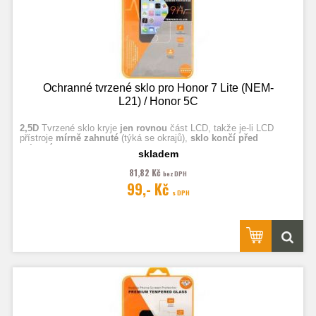
Ochranné tvrzené sklo pro Honor 7 Lite (NEM-
L21) / Honor 5C
2,5D
Tvrzené sklo kryje
jen rovnou
část LCD, takže je-li LCD
přístroje
mírně zahnuté
(týká se okrajů),
sklo končí před
zahnutím.
skladem
81,82 Kč
bez DPH
Fotografie jsou ilustrační.
99,- Kč
s DPH