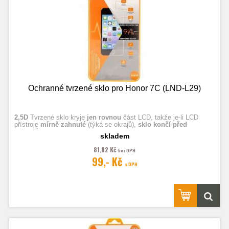
Ochranné tvrzené sklo pro Honor 7C (LND-L29)
2,5D
Tvrzené sklo kryje
jen rovnou
část LCD, takže je-li LCD
přístroje
mírně zahnuté
(týká se okrajů),
sklo končí před
zahnutím.
skladem
81,82 Kč
bez DPH
Fotografie jsou ilustrační.
99,- Kč
s DPH