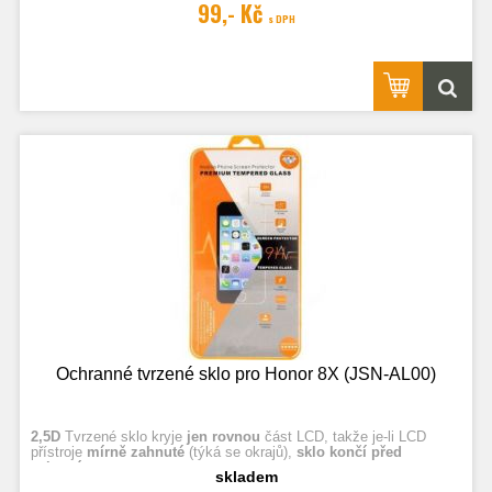
99,- Kč
s DPH
Ochranné tvrzené sklo pro Honor 8X (JSN-AL00)
2,5D
Tvrzené sklo kryje
jen rovnou
část LCD, takže je-li LCD
přístroje
mírně zahnuté
(týká se okrajů),
sklo končí před
zahnutím.
skladem