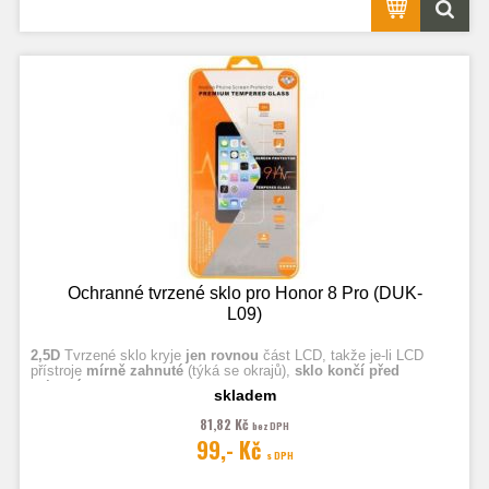
Ochranné tvrzené sklo pro Honor 8 Pro (DUK-
L09)
2,5D
Tvrzené sklo kryje
jen rovnou
část LCD, takže je-li LCD
přístroje
mírně zahnuté
(týká se okrajů),
sklo končí před
zahnutím.
skladem
81,82 Kč
bez DPH
Fotografie jsou ilustrační.
99,- Kč
s DPH