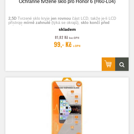
Ochranné tvrzené sklo pro Honor 6 (H60-L04)
2,5D
Tvrzené sklo kryje
jen rovnou
část LCD, takže je-li LCD
přístroje
mírně zahnuté
(týká se okrajů),
sklo končí před
zahnutím.
skladem
81,82 Kč
bez DPH
Fotografie jsou ilustrační.
99,- Kč
s DPH