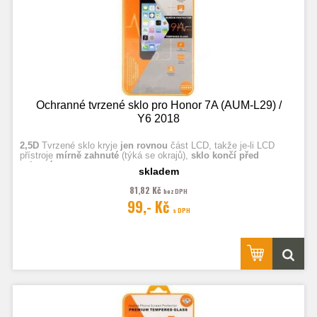
Ochranné tvrzené sklo pro Honor 7A (AUM-L29) /
Y6 2018
2,5D
Tvrzené sklo kryje
jen rovnou
část LCD, takže je-li LCD
přístroje
mírně zahnuté
(týká se okrajů),
sklo končí před
zahnutím.
skladem
81,82 Kč
bez DPH
Fotografie jsou ilustrační.
99,- Kč
s DPH