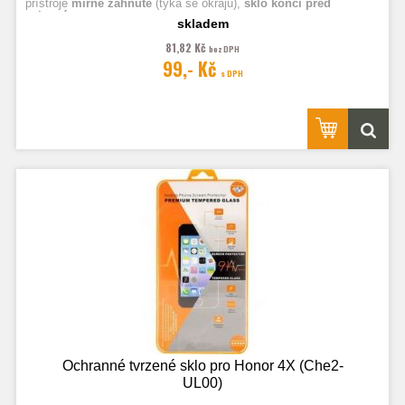
přístroje
mírně zahnuté
(týká se okrajů),
sklo končí před
zahnutím.
skladem
81,82 Kč
bez DPH
Fotografie jsou ilustrační.
99,- Kč
s DPH
Ochranné tvrzené sklo pro Honor 4X (Che2-
UL00)