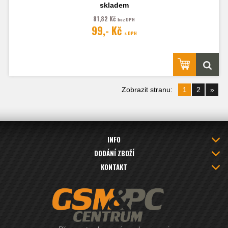
zahnutím.
skladem
81,82 Kč
bez DPH
Fotografie jsou ilustrační.
99,- Kč
s DPH
Zobrazit stranu:
1
2
»
INFO
DODÁNÍ ZBOŽÍ
KONTAKT