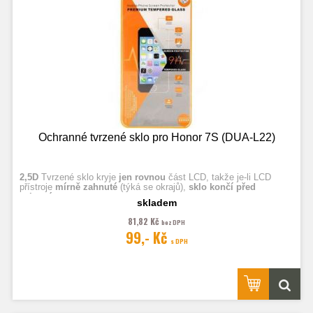
Ochranné tvrzené sklo pro Honor 7S (DUA-L22)
2,5D
Tvrzené sklo kryje
jen rovnou
část LCD, takže je-li LCD
přístroje
mírně zahnuté
(týká se okrajů),
sklo končí před
zahnutím.
skladem
81,82 Kč
bez DPH
Fotografie jsou ilustrační.
99,- Kč
s DPH