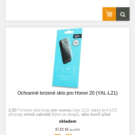
Ochranné tvrzené sklo pro Honor 20 (YAL-L21)
2,5D
Tvrzené sklo kryje
jen rovnou
část LCD, takže je-li LCD
přístroje
mírně zahnuté
(týká se okrajů),
sklo končí před
zahnutím.
skladem
81,82 Kč
bez DPH
Fotografie jsou ilustrační.