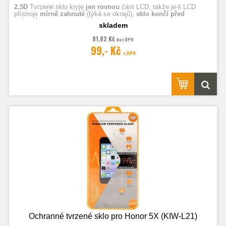
2,5D
Tvrzené sklo kryje
jen rovnou
část LCD, takže je-li LCD
přístroje
mírně zahnuté
(týká se okrajů),
sklo končí před
zahnutím.
skladem
81,82 Kč
bez DPH
Fotografie jsou ilustrační.
99,- Kč
s DPH
Ochranné tvrzené sklo pro Honor 5X (KIW-L21)