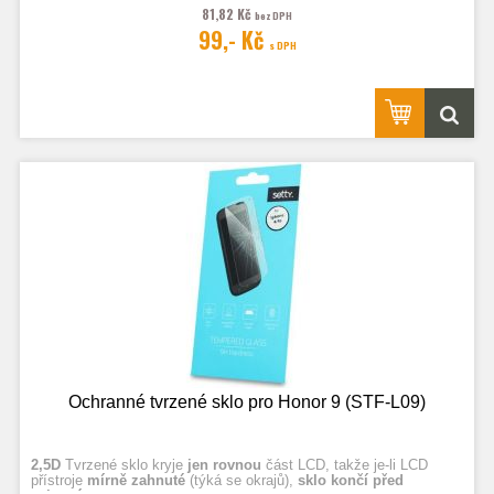
81,82 Kč
bez DPH
Fotografie jsou ilustrační.
99,- Kč
s DPH
Ochranné tvrzené sklo pro Honor 9 (STF-L09)
2,5D
Tvrzené sklo kryje
jen rovnou
část LCD, takže je-li LCD
přístroje
mírně zahnuté
(týká se okrajů),
sklo končí před