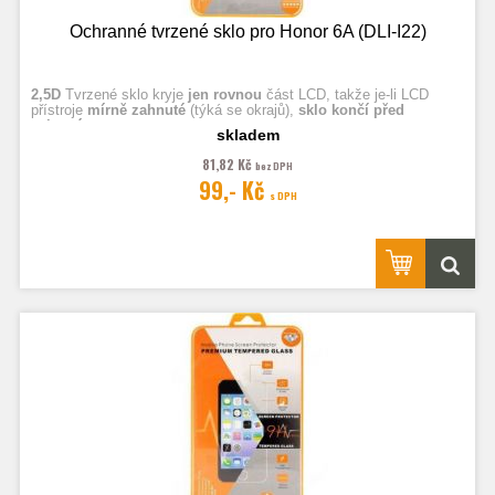
Ochranné tvrzené sklo pro Honor 6A (DLI-I22)
2,5D
Tvrzené sklo kryje
jen rovnou
část LCD, takže je-li LCD
přístroje
mírně zahnuté
(týká se okrajů),
sklo končí před
zahnutím.
skladem
81,82 Kč
bez DPH
Fotografie jsou ilustrační.
99,- Kč
s DPH