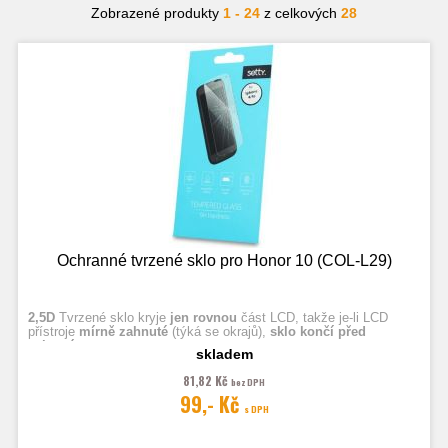
Zobrazené produkty
1 - 24
z celkových
28
Ochranné tvrzené sklo pro Honor 10 (COL-L29)
2,5D
Tvrzené sklo kryje
jen rovnou
část LCD, takže je-li LCD
přístroje
mírně zahnuté
(týká se okrajů),
sklo končí před
zahnutím.
skladem
81,82 Kč
bez DPH
Fotografie jsou ilustrační.
99,- Kč
s DPH