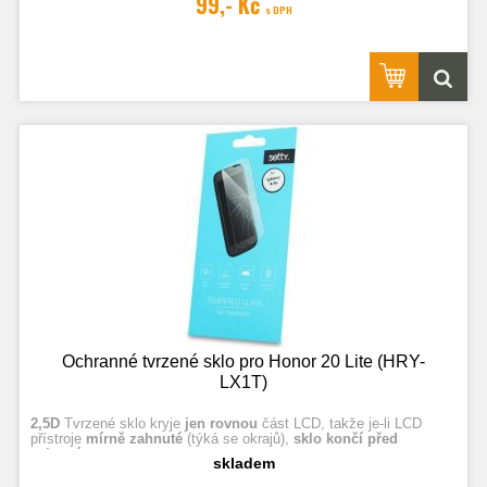
99,- Kč
s DPH
Ochranné tvrzené sklo pro Honor 20 Lite (HRY-
LX1T)
2,5D
Tvrzené sklo kryje
jen rovnou
část LCD, takže je-li LCD
přístroje
mírně zahnuté
(týká se okrajů),
sklo končí před
zahnutím.
skladem