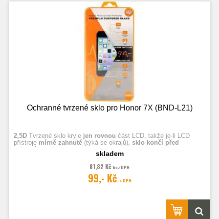
Ochranné tvrzené sklo pro Honor 7X (BND-L21)
2,5D
Tvrzené sklo kryje
jen rovnou
část LCD, takže je-li LCD
přístroje
mírně zahnuté
(týká se okrajů),
sklo končí před
zahnutím.
skladem
81,82 Kč
bez DPH
Fotografie jsou ilustrační.
99,- Kč
s DPH