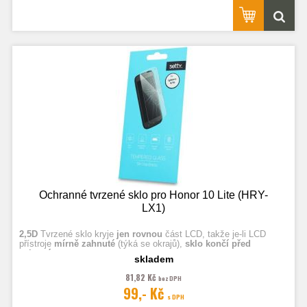
Ochranné tvrzené sklo pro Honor 10 Lite (HRY-
LX1)
2,5D
Tvrzené sklo kryje
jen rovnou
část LCD, takže je-li LCD
přístroje
mírně zahnuté
(týká se okrajů),
sklo končí před
zahnutím.
skladem
81,82 Kč
bez DPH
Fotografie jsou ilustrační.
99,- Kč
s DPH