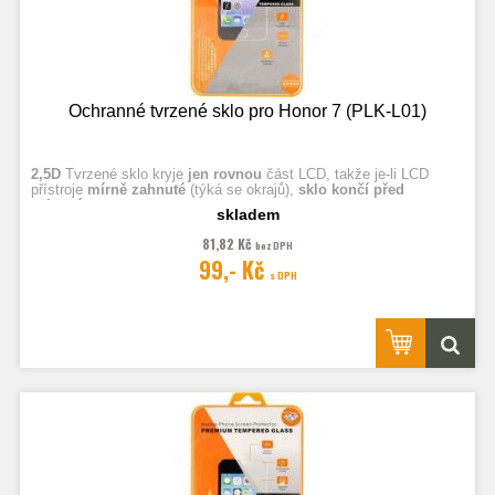
Ochranné tvrzené sklo pro Honor 7 (PLK-L01)
2,5D
Tvrzené sklo kryje
jen rovnou
část LCD, takže je-li LCD
přístroje
mírně zahnuté
(týká se okrajů),
sklo končí před
zahnutím.
skladem
81,82 Kč
bez DPH
Fotografie jsou ilustrační.
99,- Kč
s DPH