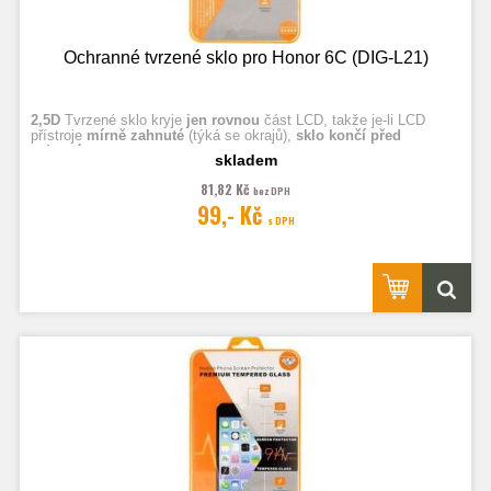
Ochranné tvrzené sklo pro Honor 6C (DIG-L21)
2,5D
Tvrzené sklo kryje
jen rovnou
část LCD, takže je-li LCD
přístroje
mírně zahnuté
(týká se okrajů),
sklo končí před
zahnutím.
skladem
81,82 Kč
bez DPH
Fotografie jsou ilustrační.
99,- Kč
s DPH