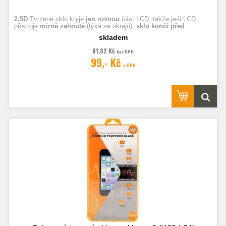
2,5D
Tvrzené sklo kryje
jen rovnou
část LCD, takže je-li LCD
přístroje
mírně zahnuté
(týká se okrajů),
sklo končí před
zahnutím.
skladem
81,82 Kč
bez DPH
Fotografie jsou ilustrační.
99,- Kč
s DPH