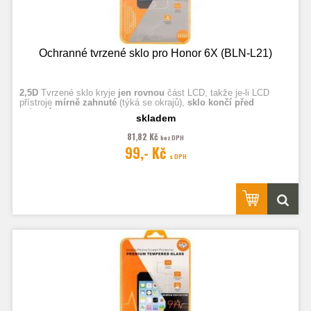
Ochranné tvrzené sklo pro Honor 6X (BLN-L21)
2,5D
Tvrzené sklo kryje
jen rovnou
část LCD, takže je-li LCD
přístroje
mírně zahnuté
(týká se okrajů),
sklo končí před
zahnutím.
skladem
81,82 Kč
bez DPH
Fotografie jsou ilustrační.
99,- Kč
s DPH