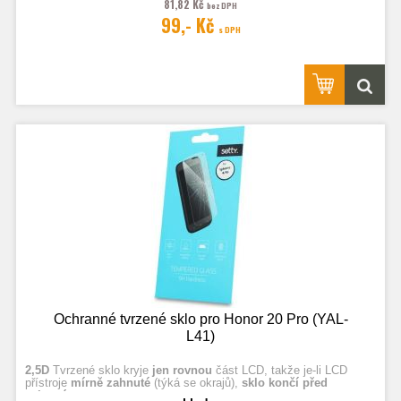
81,82 Kč
bez DPH
Fotografie jsou ilustrační.
99,- Kč
s DPH
Ochranné tvrzené sklo pro Honor 20 Pro (YAL-
L41)
2,5D
Tvrzené sklo kryje
jen rovnou
část LCD, takže je-li LCD
přístroje
mírně zahnuté
(týká se okrajů),
sklo končí před
zahnutím.