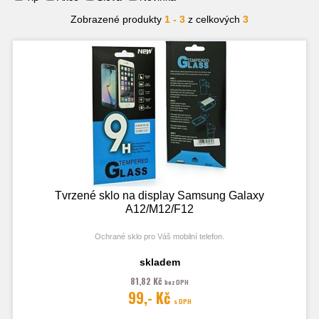
Zobrazené produkty
1 - 3
z celkových
3
Tvrzené sklo na display Samsung Galaxy
A12/M12/F12
Ochrané sklo pro Váš mobilní telefon.
skladem
81,82 Kč
bez DPH
99,- Kč
s DPH