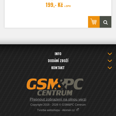
199,- Kč
s DPH
INFO
DODÁNÍ ZBOŽÍ
KONTAKT
Přepnout zobrazení na plnou verzi
Copyright 2018 - 2026 © GSM&PC Centrum
Tvorba webshopu - Atomer.cz