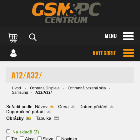
MENU
KATEGORIE
A12/A32/
Úvod
Ochrana Displeje
Ochranná tvrzená skla
Samsung
A12/A32/
Seřadit podle:
Název
Cena
Datum přidání
Doporučené pořadí
Obrázky
Tabulka
Na skladě
(3)
Tip
Akce
Sleva
Novinka