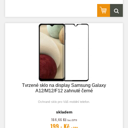
Tvrzené sklo na display Samsung Galaxy
A12/M12/F12 zahnuté černé
Ochrané sklo pro Váš mobilní telefon.
skladem
164,46 Kč
bez DPH
199,- Kč
s DPH