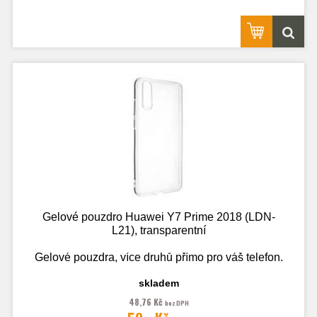
Gelové pouzdro Huawei Y7 Prime 2018 (LDN-
L21), transparentní
Gelové pouzdra, více druhů přímo pro váš telefon.
skladem
48,76 Kč
bez DPH
Fotografie je pouze ilustrační.