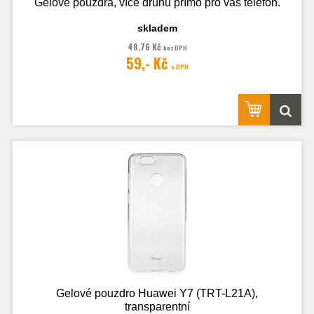
Gelové pouzdra, více druhů přímo pro váš telefon.
skladem
48,76 Kč
bez DPH
Fotografie je pouze ilustrační.
59,- Kč
s DPH
Gelové pouzdro Huawei Y7 (TRT-L21A),
transparentní