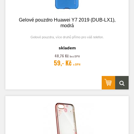
Gelové pouzdro Huawei Y7 2019 (DUB-LX1),
modrá
Gelové pouzdra, více druhů přímo pro váš telefon.
skladem
48,76 Kč
bez DPH
Fotografie je pouze ilustrační.
59,- Kč
s DPH