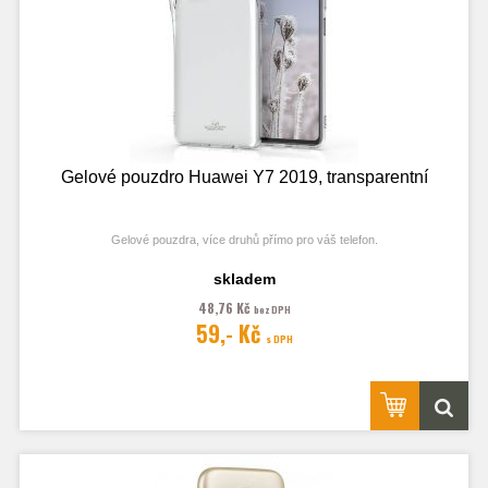
Gelové pouzdro Huawei Y7 2019, transparentní
Gelové pouzdra, více druhů přímo pro váš telefon.
skladem
48,76 Kč
bez DPH
Fotografie je pouze ilustrační.
59,- Kč
s DPH