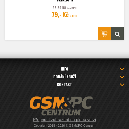
skladem
65,29 Kč
bez DPH
Fotografie je pouze ilustrační.
79,- Kč
s DPH
INFO
DODÁNÍ ZBOŽÍ
KONTAKT
Přepnout zobrazení na plnou verzi
Copyright 2018 - 2026 © GSM&PC Centrum