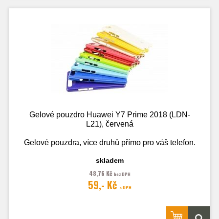
Gelové pouzdro Huawei Y7 Prime 2018 (LDN-
L21), červená
Gelové pouzdra, více druhů přímo pro váš telefon.
skladem
48,76 Kč
bez DPH
Fotografie je pouze ilustrační.
59,- Kč
s DPH