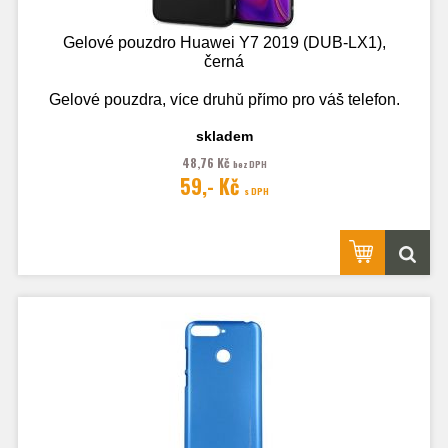
Gelové pouzdro Huawei Y7 2019 (DUB-LX1),
černá
Gelové pouzdra, více druhů přímo pro váš telefon.
skladem
48,76 Kč
bez DPH
Fotografie je pouze ilustrační.
59,- Kč
s DPH