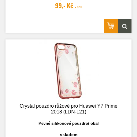
Fotografie je pouze ilustrační.
99,- Kč
s DPH
Crystal pouzdro růžové pro Huawei Y7 Prime
2018 (LDN-L21)
Pevné silikonové pouzdro/ obal
skladem