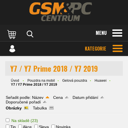
MENU
KATEGORIE
Y7 / Y7 Prime 2018 / Y7 2019
Úvod
Pouzdra na mobil
Gelová pouzdra
Huawei
Y7 / Y7 Prime 2018 / Y7 2019
Seřadit podle:
Název
Cena
Datum přidání
Doporučené pořadí
Obrázky
Tabulka
Na skladě
(23)
Tip
Akce
Sleva
Novinka