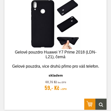
Gelové pouzdro Huawei Y7 Prime 2018 (LDN-
L21), černá
Gelové pouzdra, více druhů přímo pro váš telefon.
skladem
48,76 Kč
bez DPH
Fotografie je pouze ilustrační.
59,- Kč
s DPH