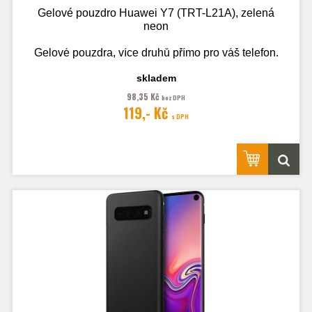
Gelové pouzdro Huawei Y7 (TRT-L21A), zelená
neon
Gelové pouzdra, více druhů přímo pro váš telefon.
skladem
98,35 Kč
bez DPH
Fotografie je pouze ilustrační.
119,- Kč
s DPH