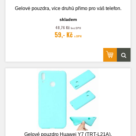
Gelové pouzdra, více druhů přímo pro váš telefon.
skladem
48,76 Kč
bez DPH
Fotografie je pouze ilustrační.
59,- Kč
s DPH
Gelové pouzdro Huawei Y7 (TRT-L21A),