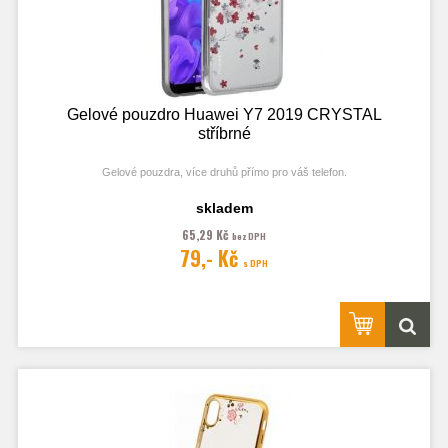
Gelové pouzdro Huawei Y7 2019 CRYSTAL
stříbrné
Gelové pouzdra, více druhů přímo pro váš telefon.
skladem
65,29 Kč
bez DPH
Fotografie je pouze ilustrační.
79,- Kč
s DPH