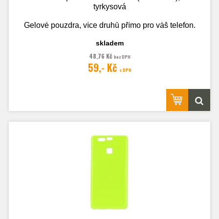
tyrkysová
Gelové pouzdra, více druhů přímo pro váš telefon.
skladem
48,76 Kč
bez DPH
Fotografie je pouze ilustrační.
59,- Kč
s DPH