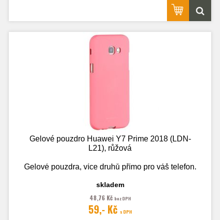
Gelové pouzdro Huawei Y7 Prime 2018 (LDN-
L21), růžová
Gelové pouzdra, více druhů přímo pro váš telefon.
skladem
48,76 Kč
bez DPH
Fotografie je pouze ilustrační.
59,- Kč
s DPH