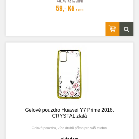
48,76 Kč
bez DPH
Fotografie je pouze ilustrační.
59,- Kč
s DPH
Gelové pouzdro Huawei Y7 Prime 2018,
CRYSTAL zlatá
Gelové pouzdra, více druhů přímo pro váš telefon.