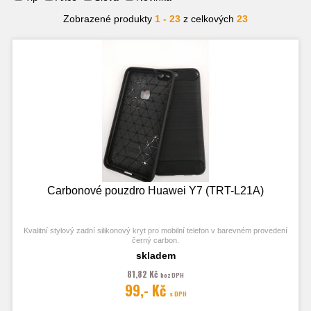
Zobrazené produkty
1 - 23
z celkových
23
Carbonové pouzdro Huawei Y7 (TRT-L21A)
Kvalitní stylový zadní silikonový kryt pro mobilní telefon v barevném provedení
černý carbon.
skladem
81,82 Kč
bez DPH
99,- Kč
s DPH
Fotografie je pouze ilustrační.