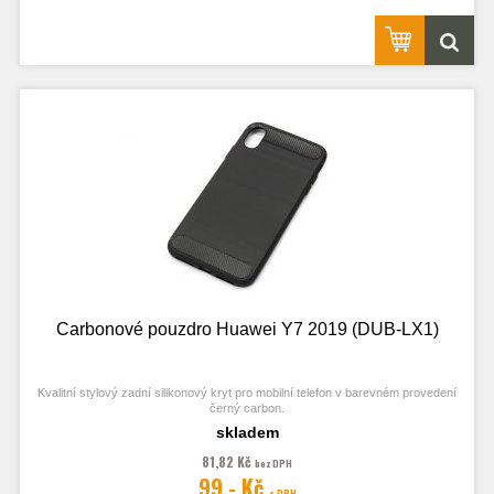
Carbonové pouzdro Huawei Y7 2019 (DUB-LX1)
Kvalitní stylový zadní silikonový kryt pro mobilní telefon v barevném provedení
černý carbon.
skladem
81,82 Kč
bez DPH
99,- Kč
s DPH