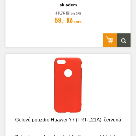
skladem
48,76 Kč
bez DPH
Fotografie je pouze ilustrační.
59,- Kč
s DPH
Gelové pouzdro Huawei Y7 (TRT-L21A), červená