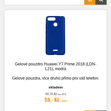
Gelové pouzdro Huawei Y7 Prime 2018 (LDN-
L21), modrá
Gelové pouzdra, více druhů přímo pro váš telefon.
skladem
48,76 Kč
bez DPH
Fotografie je pouze ilustrační.
59,- Kč
s DPH