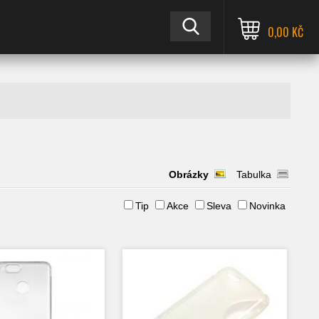
0,00 KČ
Obrázky
Tabulka
Tip
Akce
Sleva
Novinka