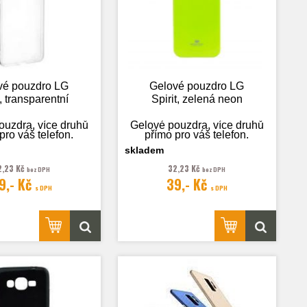
vé pouzdro LG
Gelové pouzdro LG
t, transparentní
Spirit, zelená neon
ouzdra, více druhů
Gelové pouzdra, více druhů
pro váš telefon.
přímo pro váš telefon.
skladem
2,23 Kč
32,23 Kč
bez DPH
bez DPH
9,- Kč
39,- Kč
rafie je pouze
Fotografie je pouze
s DPH
s DPH
ilustrační.
ilustrační.