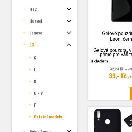
HTC
Huawei
Lenovo
Gelové pouzd
Leon, čer
LG
Gelové pouzdra, v
přímo pro váš t
G
skladem
L
32,23 Kč
bez D
39,- Kč
Fotografie je
s 
ilustrační
K
Q / V
F
Ostatní modely
Nokia Lumia