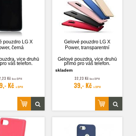
é pouzdro LG X
Gelové pouzdro LG X
ower, černá
Power, transparentní
ouzdra, více druhů
Gelové pouzdra, více druhů
pro váš telefon.
přímo pro váš telefon.
skladem
2,23 Kč
32,23 Kč
bez DPH
bez DPH
9,- Kč
39,- Kč
rafie je pouze
Fotografie je pouze
s DPH
s DPH
ilustrační.
ilustrační.