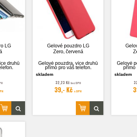
ro LG
Gelové pouzdro LG
Gelo
á
Zero, červená
Z
íce druhů
Gelové pouzdra, více druhů
Gelové p
elefon.
přímo pro váš telefon.
přímo 
skladem
skladem
32,23 Kč
3
PH
bez DPH
39,- Kč
3
 pouze
Fotografie je pouze
Fotog
DPH
s DPH
.
ilustrační.