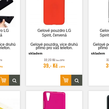
ro LG
Gelové pouzdro LG
Gelo
ná
Spirit, červená
Spiri
íce druhů
Gelové pouzdra, více druhů
Gelové p
elefon.
přímo pro váš telefon.
přímo 
skladem
skladem
32,23 Kč
3
PH
bez DPH
39,- Kč
3
 pouze
Fotografie je pouze
Fotog
DPH
s DPH
.
ilustrační.