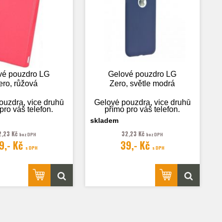
vé pouzdro LG
Gelové pouzdro LG
ero, růžová
Zero, světle modrá
ouzdra, více druhů
Gelové pouzdra, více druhů
pro váš telefon.
přímo pro váš telefon.
skladem
2,23 Kč
32,23 Kč
bez DPH
bez DPH
9,- Kč
39,- Kč
rafie je pouze
Fotografie je pouze
s DPH
s DPH
ilustrační.
ilustrační.