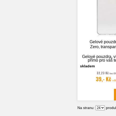
Gelové pouzd
Zero, transpar
Gelové pouzdra, v
přímo pro váš t
skladem
32,23 Kč
bez D
39,- Kč
Fotografie je
s 
ilustrační
Na stranu:
produk