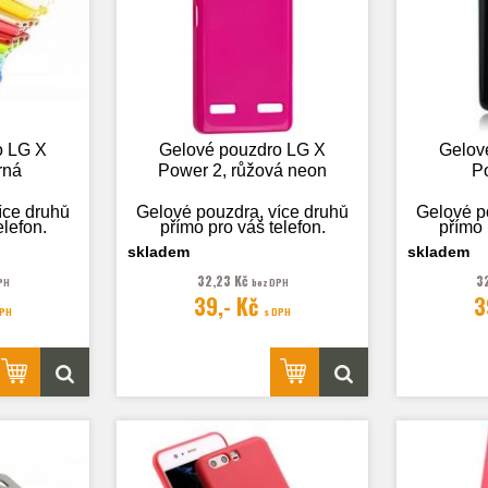
o LG X
Gelové pouzdro LG X
Gelov
rná
Power 2, růžová neon
P
íce druhů
Gelové pouzdra, více druhů
Gelové p
elefon.
přímo pro váš telefon.
přímo 
skladem
skladem
32,23 Kč
3
PH
bez DPH
39,- Kč
3
 pouze
Fotografie je pouze
Fotog
DPH
s DPH
.
ilustrační.