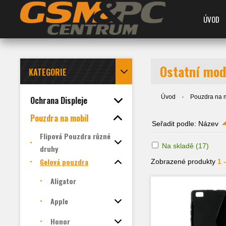
ÚVOD
Ostatní mod
KATEGORIE
Úvod
Pouzdra na 
Ochrana Displeje
Pouzdra na mobil
Seřadit podle:
Název
Flipová Pouzdra různé
Na skladě
(17)
druhy
Gelová pouzdra
Zobrazené produkty
1 
Aligator
Apple
Honor