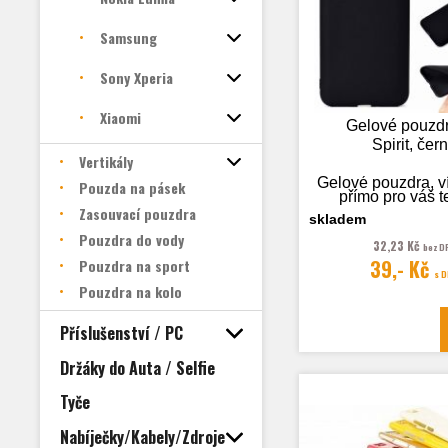
Samsung
Sony Xperia
Xiaomi
Gelové pouzd
Spirit, čer
Vertikály
Gelové pouzdra, v
Pouzda na pásek
přímo pro váš t
Zasouvací pouzdra
skladem
Pouzdra do vody
32,23 Kč
bez D
39,- Kč
Pouzdra na sport
Fotografie je
s 
ilustrační
Pouzdra na kolo
Příslušenství / PC
Držáky do Auta / Selfie
Tyče
Nabíječky/Kabely/Zdroje