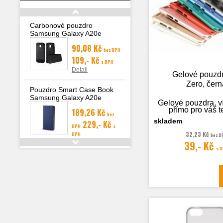
Carbonové pouzdro
Samsung Galaxy A20e
(A202F)
90,08 Kč
bez DPH
109,- Kč
s DPH
Detail
Gelové pouzd
Zero, čern
Pouzdro Smart Case Book
Samsung Galaxy A20e
Gelové pouzdra, v
(A202), modrá
přímo pro váš t
189,26 Kč
bez
skladem
229,- Kč
DPH
s
32,23 Kč
DPH
bez D
Detail
39,- Kč
Fotografie je
s 
ilustrační
Carbonové pouzdro
Samsung Galaxy J7 2016
(J710)
81,82 Kč
bez DPH
99,- Kč
s DPH
Detail