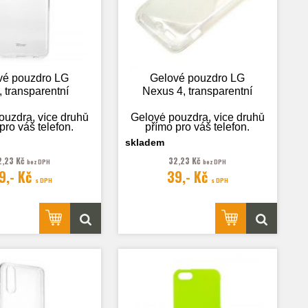
vé pouzdro LG
Gelové pouzdro LG
 transparentní
Nexus 4, transparentní
ouzdra, více druhů
Gelové pouzdra, více druhů
pro váš telefon.
přímo pro váš telefon.
skladem
2,23 Kč
32,23 Kč
bez DPH
bez DPH
9,- Kč
39,- Kč
rafie je pouze
Fotografie je pouze
s DPH
s DPH
ilustrační.
ilustrační.