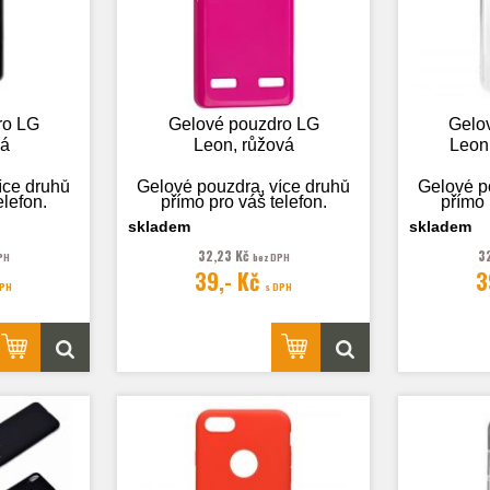
ro LG
Gelové pouzdro LG
Gelo
ná
Leon, růžová
Leon,
íce druhů
Gelové pouzdra, více druhů
Gelové p
elefon.
přímo pro váš telefon.
přímo 
skladem
skladem
32,23 Kč
3
PH
bez DPH
39,- Kč
3
 pouze
Fotografie je pouze
Fotog
DPH
s DPH
.
ilustrační.