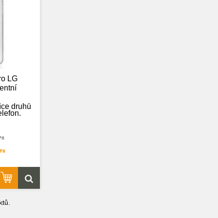
ro LG
entní
íce druhů
elefon.
PH
 pouze
DPH
.
tů.