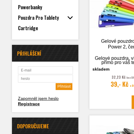
Powerbanky
Pouzdra Pro Tablety
Cartridge
Gelové pouzdr
Power 2, če
PŘIHLÁŠENÍ
Gelové pouzdra, v
přímo pro váš t
skladem
32,23 Kč
bez D
39,- Kč
Fotografie je
s 
ilustrační
Zapomněl jsem heslo
Registrace
DOPORUČUJEME