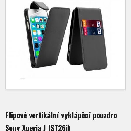
Flipové vertikální vyklápěcí pouzdro
Sony Xperia J (ST26i)